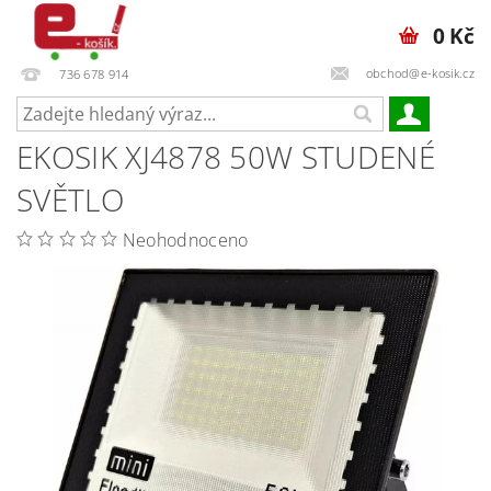
0 Kč
obchod@e-kosik.cz
736 678 914
EKOSIK XJ4878 50W STUDENÉ
SVĚTLO
Neohodnoceno