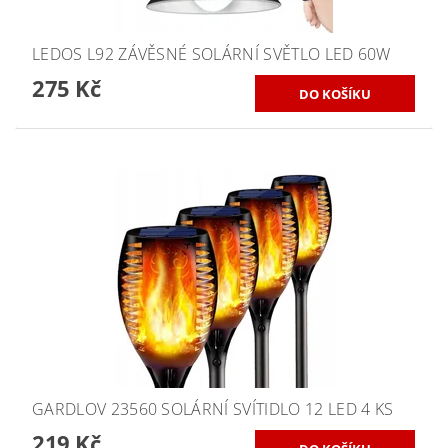
LEDOS L92 ZÁVĚSNÉ SOLÁRNÍ SVĚTLO LED 60W
275 Kč
GARDLOV 23560 SOLÁRNÍ SVÍTIDLO 12 LED 4 KS
219 Kč