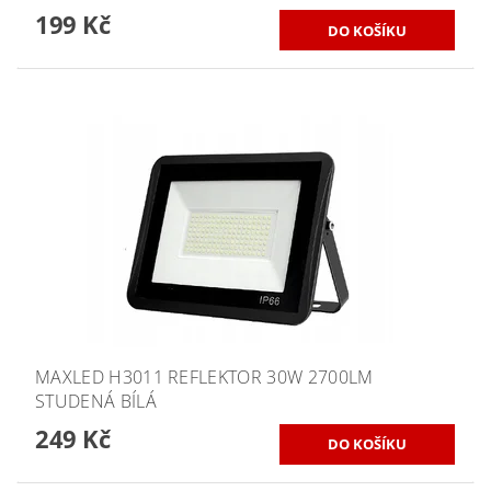
199 Kč
MAXLED H3011 REFLEKTOR 30W 2700LM
STUDENÁ BÍLÁ
249 Kč