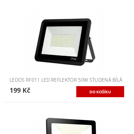
LEDOS RF011 LED REFLEKTOR 50W STUDENÁ BÍLÁ
199 Kč