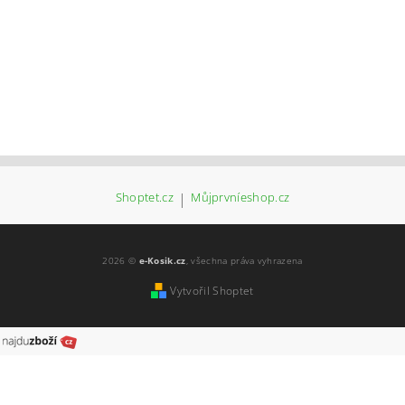
Shoptet.cz
|
Můjprvníeshop.cz
2026 ©
e-Kosik.cz
, všechna práva vyhrazena
Vytvořil Shoptet