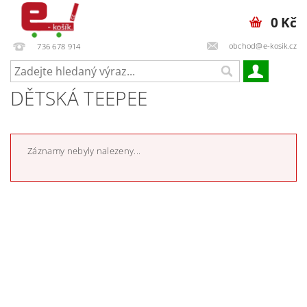
0 Kč
obchod@e-kosik.cz
736 678 914
DĚTSKÁ TEEPEE
Záznamy nebyly nalezeny...