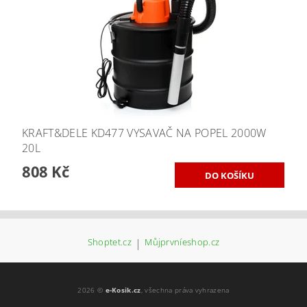
KRAFT&DELE KD477 VYSAVAČ NA POPEL 2000W
20L
808 Kč
Shoptet.cz
|
Můjprvníeshop.cz
2026 ©
e-Kosik.cz
, všechna práva vyhrazena