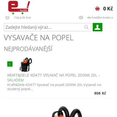
0 Kč
obchod@e-kosik.cz
736 678 914
VYSAVAČE NA POPEL
NEJPRODÁVANĚJŠÍ
1.
KRAFT&DELE KD477 VYSAVAČ NA POPEL 2000W 20L
–
SKLADEM
Kraft&Dele KD477 Vysavač na popel 2000W 20L.Vysavač na
studený popel...
808 Kč