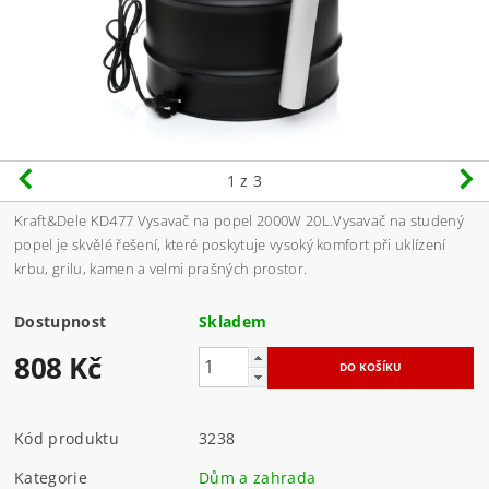
1
z 3
Kraft&Dele KD477 Vysavač na popel 2000W 20L.
Vysavač na studený
popel je skvělé řešení, které poskytuje vysoký komfort při uklízení
krbu, grilu, kamen a velmi prašných prostor.
Dostupnost
Skladem
808 Kč
Kód produktu
3238
Kategorie
Dům a zahrada