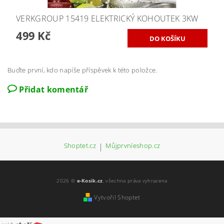
VERKGROUP 15419 ELEKTRICKÝ KOHOUTEK 3KW
499 Kč
Buďte první, kdo napíše příspěvek k této položce.
Přidat komentář
Shoptet.cz
|
Můjprvníeshop.cz
2026 ©
e-Kosik.cz
, všechna práva vyhrazena
Vytvořil Shoptet