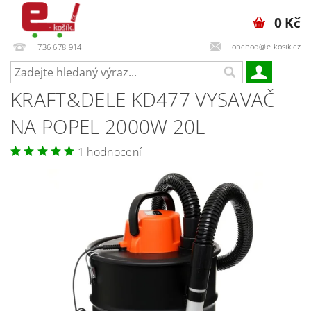
0 Kč
obchod@e-kosik.cz
736 678 914
KRAFT&DELE KD477 VYSAVAČ
NA POPEL 2000W 20L
1 hodnocení