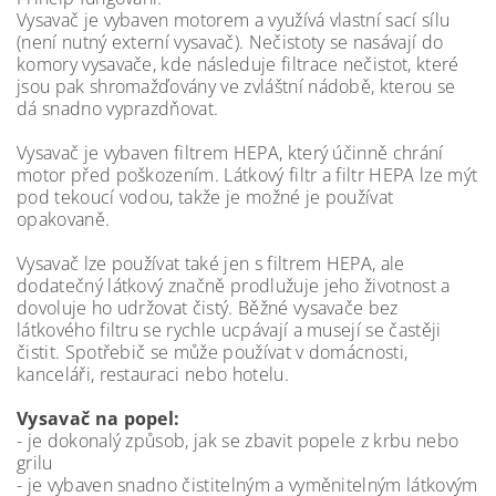
Vysavač je vybaven motorem a využívá vlastní sací sílu
(není nutný externí vysavač). Nečistoty se nasávají do
komory vysavače, kde následuje filtrace nečistot, které
jsou pak shromažďovány ve zvláštní nádobě, kterou se
dá snadno vyprazdňovat.
Vysavač je vybaven filtrem HEPA, který účinně chrání
motor před poškozením. Látkový filtr a filtr HEPA lze mýt
pod tekoucí vodou, takže je možné je používat
opakovaně.
Vysavač lze používat také jen s filtrem HEPA, ale
dodatečný látkový značně prodlužuje jeho životnost a
dovoluje ho udržovat čistý. Běžné vysavače bez
látkového filtru se rychle ucpávají a musejí se častěji
čistit. Spotřebič se může používat v domácnosti,
kanceláři, restauraci nebo hotelu.
Vysavač na popel:
- je dokonalý způsob, jak se zbavit popele z krbu nebo
grilu
- je vybaven snadno čistitelným a vyměnitelným látkovým