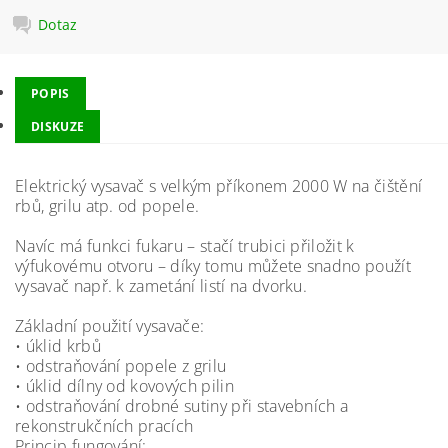
Dotaz
POPIS
DISKUZE
Elektrický vysavač s velkým příkonem 2000 W na čištění
rbů, grilu atp. od popele.
Navíc má funkci fukaru – stačí trubici přiložit k
výfukovému otvoru – díky tomu můžete snadno použít
vysavač např. k zametání listí na dvorku.
Základní použití vysavače:
• úklid krbů
• odstraňování popele z grilu
• úklid dílny od kovových pilin
• odstraňování drobné sutiny při stavebních a
rekonstrukčních pracích
Princip fungování: