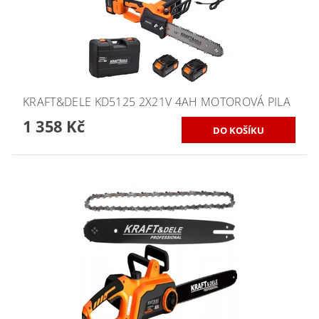
KRAFT&DELE KD5125 2X21V 4AH MOTOROVÁ PILA
1 358 Kč