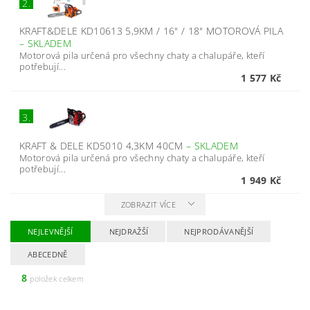
2.
KRAFT&DELE KD10613 5,9KM / 16" / 18" MOTOROVÁ PILA
–
SKLADEM
Motorová pila určená pro všechny chaty a chalupáře, kteří
potřebují...
1 577 Kč
3.
KRAFT & DELE KD5010 4,3KM 40CM
–
SKLADEM
Motorová pila určená pro všechny chaty a chalupáře, kteří
potřebují...
1 949 Kč
ZOBRAZIT VÍCE
NEJLEVNĚJŠÍ
NEJDRAŽŠÍ
NEJPRODÁVANĚJŠÍ
ABECEDNĚ
8
položek celkem