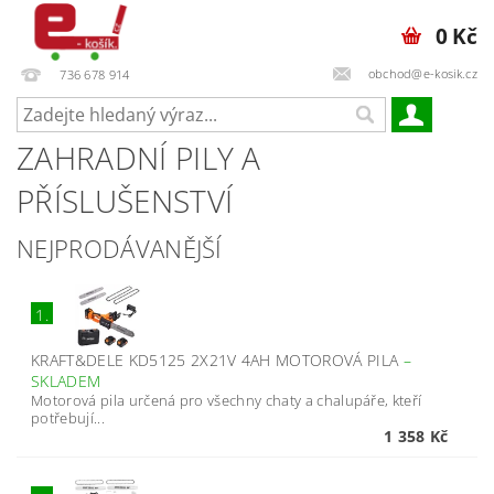
0 Kč
obchod@e-kosik.cz
736 678 914
ZAHRADNÍ PILY A
PŘÍSLUŠENSTVÍ
NEJPRODÁVANĚJŠÍ
1.
KRAFT&DELE KD5125 2X21V 4AH MOTOROVÁ PILA
–
SKLADEM
Motorová pila určená pro všechny chaty a chalupáře, kteří
potřebují...
1 358 Kč