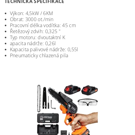
TECHNICKÁ SPECIFIKACE
Výkon: 4,5kW / 6KM
Obrat: 3000 ot./min
Pracovní délka vodítka: 45 cm
Řetězový zdvih: 0,325 "
Typ motoru: dvoutaktní K
apacita nádrže: 0,26l
Kapacita palivové nádrže: 0,55l
Pneumaticky chlazená pila