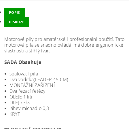
POPIS
DISKUZE
Motorové pily pro amatérské i profesionální použití. Tato
motorová pila se snadno ovládá, má dobré ergonomické
vlastnosti a štíhlý tvar.
SADA Obsahuje
spalovací pila
Dva vodítka(LEADER 45 CM)
MONTÁŽNÍ ZAŘÍZENÍ
Dva řezací řetězy
OLEJE 1 litr
OLEJ x3ks
láhev míchadlo 0,3 l
KRYT