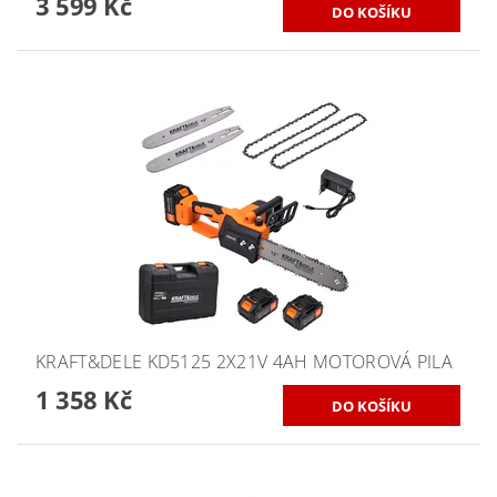
3 599 Kč
KRAFT&DELE KD5125 2X21V 4AH MOTOROVÁ PILA
1 358 Kč