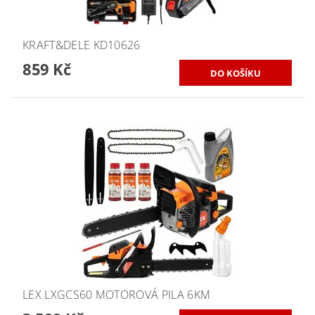
KRAFT&DELE KD10626
859 Kč
LEX LXGCS60 MOTOROVÁ PILA 6KM