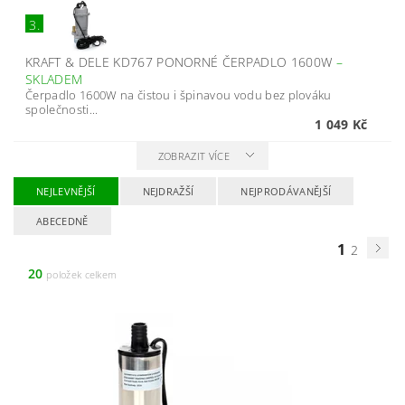
3.
KRAFT & DELE KD767 PONORNÉ ČERPADLO 1600W
–
SKLADEM
Čerpadlo 1600W na čistou i špinavou vodu bez plováku
společnosti...
1 049 Kč
ZOBRAZIT VÍCE
NEJLEVNĚJŠÍ
NEJDRAŽŠÍ
NEJPRODÁVANĚJŠÍ
ABECEDNĚ
1
2
20
položek celkem