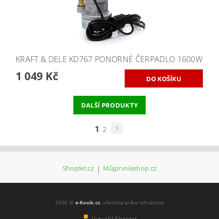
KRAFT & DELE KD767 PONORNÉ ČERPADLO 1600W
1 049 Kč
DALŠÍ PRODUKTY
1
2
Shoptet.cz
|
Můjprvníeshop.cz
2026 ©
e-Kosik.cz
, všechna práva vyhrazena
Vytvořil Shoptet