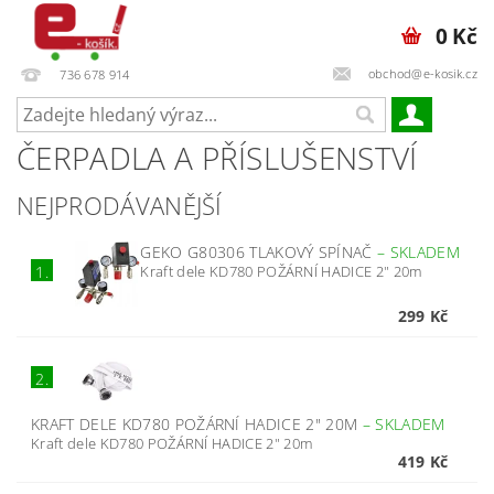
0 Kč
obchod@e-kosik.cz
736 678 914
ČERPADLA A PŘÍSLUŠENSTVÍ
NEJPRODÁVANĚJŠÍ
GEKO G80306 TLAKOVÝ SPÍNAČ
–
SKLADEM
Kraft dele KD780 POŽÁRNÍ HADICE 2" 20m
1.
299 Kč
2.
KRAFT DELE KD780 POŽÁRNÍ HADICE 2" 20M
–
SKLADEM
Kraft dele KD780 POŽÁRNÍ HADICE 2" 20m
419 Kč