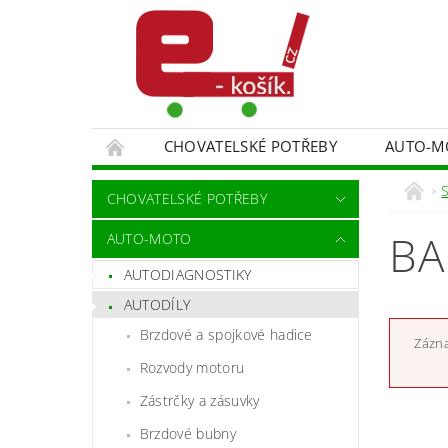
CHOVATELSKÉ POTŘEBY
AUTO-M
MALÍŘSKÉ NÁŘADÍ DOPLŇKY
MONITORO
S
CHOVATELSKÉ POTŘEBY
SPORT A TURISTIKA
DĚTSKÉ ZBOŽÍ
BA
AUTO-MOTO
AUTODIAGNOSTIKY
AUTODÍLY
Brzdové a spojkové hadice
Zázna
Rozvody motoru
Zástrčky a zásuvky
Brzdové bubny