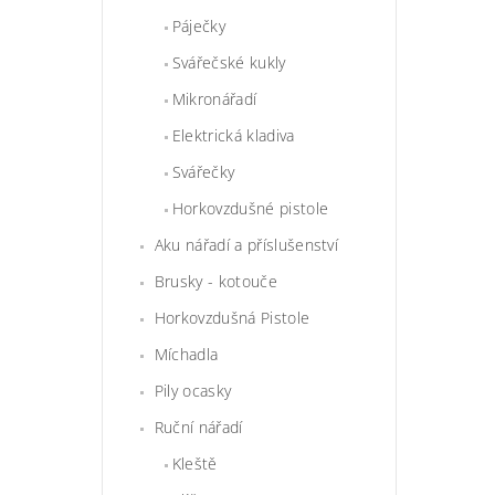
Páječky
Svářečské kukly
Mikronářadí
Elektrická kladiva
Svářečky
Horkovzdušné pistole
Aku nářadí a příslušenství
Brusky - kotouče
Horkovzdušná Pistole
Míchadla
Pily ocasky
Ruční nářadí
Kleště