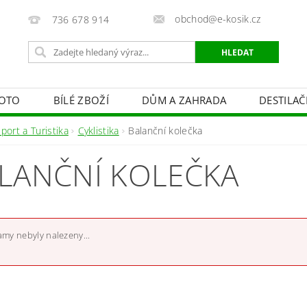
obchod@e-kosik.cz
736 678 914
OTO
BÍLÉ ZBOŽÍ
DŮM A ZAHRADA
DESTILA
VACÍ TECHNIKA A ALARMY
OSVĚTLENÍ
STUDIOVÁ 
port a Turistika
Cyklistika
Balanční kolečka
PÉČE O TĚLO
OBCHODNÍ PODMÍNKY
KONTAKTY
LANČNÍ KOLEČKA
my nebyly nalezeny...