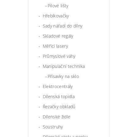
Pilové lišty
Hřebíkovačky
Sady nářadí do dílny
Skladové regály
Měřicí lasery
Průmyslové váhy
Manipulační technika
Přísavky na sklo
Elektrocentrály
Dílenská topidla
Řezačky obkladů
Dílenské židle
Soustruhy
Dílenské stoly a ponky