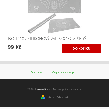
ISO 14107 SILIKONOVÝ VÁL 64X45CM ŠEDÝ
99 Kč
Shoptet.cz
|
Můjprvníeshop.cz
2026 ©
e-Kosik.cz
, všechna práva vyhrazena
Vytvořil Shoptet