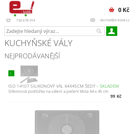
0 Kč
obchod@e-kosik.cz
736 678 914
KUCHYŇSKÉ VÁLY
NEJPRODÁVANĚJŠÍ
1.
ISO 14107 SILIKONOVÝ VÁL 64X45CM ŠEDÝ
–
SKLADEM
Silikonová podložka na válení a pečení těsta 64 x 45 cm
99 Kč