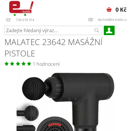
0 Kč
obchod@e-kosik.cz
736 678 914
MALATEC 23642 MASÁŽNÍ
PISTOLE
1 hodnocení