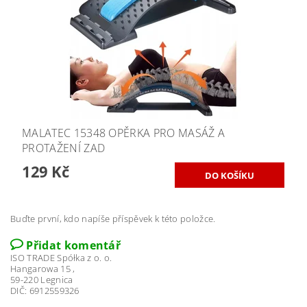
MALATEC 15348 OPĚRKA PRO MASÁŽ A
PROTAŽENÍ ZAD
129 Kč
Buďte první, kdo napíše příspěvek k této položce.
Přidat komentář
ISO TRADE Spółka z o. o.
Hangarowa 15 ,
59-220 Legnica
DIČ: 6912559326