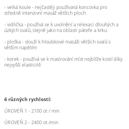
- velká koule - nejčastěji používaná koncovka pro
středně intenzivní masáž větších ploch
- vidlička - používá se k uvolnění a relexaci dlouhých a
úzkých svalů, stejně jako na oblasti páteře a krku
- ploška - slouží k hloubkové masáži větších svalů s
větším napětím
- korek - používá se k masírování míst nejblíže kostí díky
nejvyšší elasticitě
6 různých rychlostí:
ÚROVEŇ 1 - 2100 ot / min
ÚROVEŇ 2 - 2400 ot./min