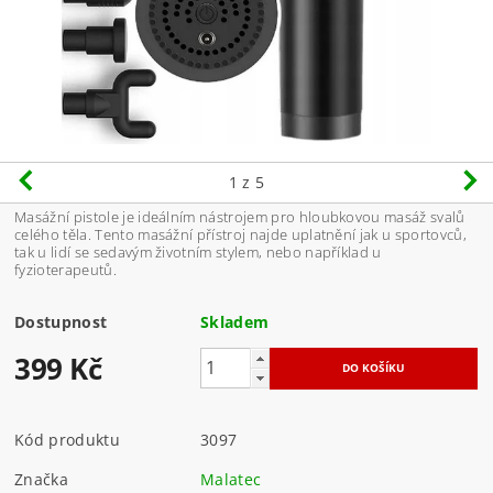
1
z 5
Masážní pistole je ideálním nástrojem pro hloubkovou masáž svalů
celého těla. Tento masážní přístroj najde uplatnění jak u sportovců,
tak u lidí se sedavým životním stylem, nebo například u
fyzioterapeutů.
Dostupnost
Skladem
399 Kč
Kód produktu
3097
Značka
Malatec