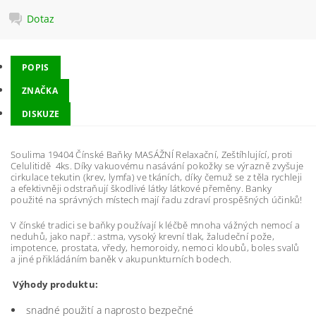
Dotaz
POPIS
ZNAČKA
DISKUZE
Soulima 19404 Čínské Baňky MASÁŽNÍ Relaxační, Zeštíhlující, proti
Celulitidě 4ks. Díky vakuovému nasávání pokožky se výrazně zvyšuje
cirkulace tekutin (krev, lymfa) ve tkáních, díky čemuž se z těla rychleji
a efektivněji odstraňují škodlivé látky látkové přeměny. Banky
použité na správných místech mají řadu zdraví prospěšných účinků!
V čínské tradici se baňky používají k léčbě mnoha vážných nemocí a
neduhů, jako např.: astma, vysoký krevní tlak, žaludeční pože,
impotence, prostata, vředy, hemoroidy, nemoci kloubů, boles svalů
a jiné přikládáním baněk v akupunkturních bodech.
Výhody produktu:
snadné použití a naprosto bezpečné