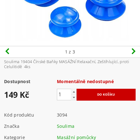
1
z 3
Soulima 19404 Čínské Baňky MASÁŽNÍ Relaxační, Zeštíhlující, proti
Celulitidě 4ks
Dostupnost
Momentálně nedostupné
149 Kč
Kód produktu
3094
Značka
Soulima
Kategorie
Masážní pomůcky