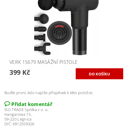
VERK 15679 MASÁŽNÍ PISTOLE
399 Kč
Buďte první, kdo napíše příspěvek k této položce.
Přidat komentář
ISO TRADE Spółka z o. o.
Hangarowa 15 ,
59-220 Legnica
DIČ: 6912559326