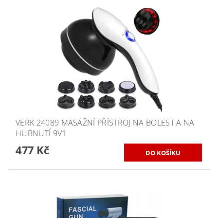
VERK 24089 MASÁŽNÍ PŘÍSTROJ NA BOLEST A NA
HUBNUTÍ 9V1
477 Kč