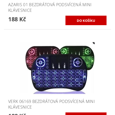
AZARIS 01 BEZDRÁTOVÁ PODSVÍCENÁ MINI
KLÁVESNICE
188 Kč
VERK 06169 BEZDRÁTOVÁ PODSVÍCENÁ MINI
KLÁVESNICE