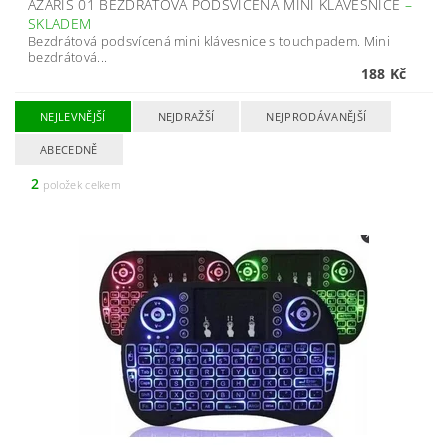
AZARIS 01 BEZDRÁTOVÁ PODSVÍCENÁ MINI KLÁVESNICE
–
SKLADEM
Bezdrátová podsvícená mini klávesnice s touchpadem. Mini
bezdrátová...
188 Kč
NEJLEVNĚJŠÍ
NEJDRAŽŠÍ
NEJPRODÁVANĚJŠÍ
ABECEDNĚ
2
položek celkem