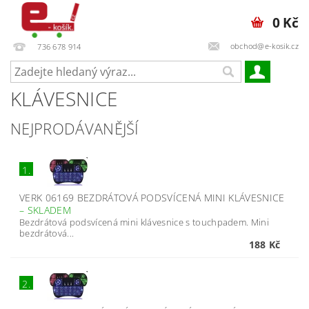
0 Kč
obchod@e-kosik.cz
736 678 914
KLÁVESNICE
NEJPRODÁVANĚJŠÍ
1.
VERK 06169 BEZDRÁTOVÁ PODSVÍCENÁ MINI KLÁVESNICE
–
SKLADEM
Bezdrátová podsvícená mini klávesnice s touchpadem. Mini
bezdrátová...
188 Kč
2.