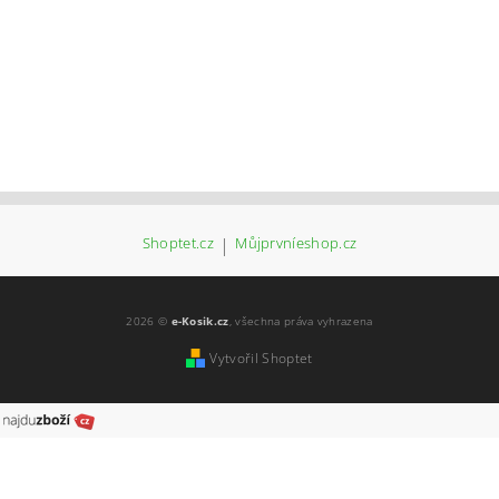
Shoptet.cz
|
Můjprvníeshop.cz
2026 ©
e-Kosik.cz
, všechna práva vyhrazena
Vytvořil Shoptet