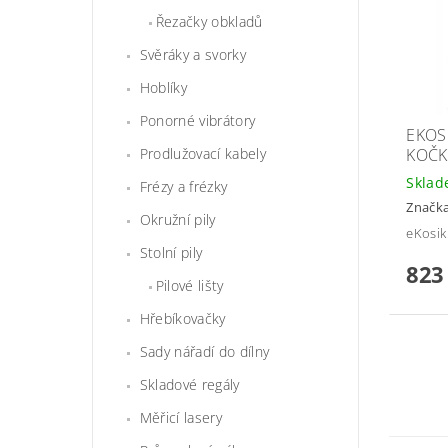
Řezačky obkladů
Svěráky a svorky
Hoblíky
Ponorné vibrátory
EKOS
Prodlužovací kabely
KOČK
Skla
Frézy a frézky
Značk
Okružní pily
eKosik
Stolní pily
823
Pilové lišty
Hřebíkovačky
Sady nářadí do dílny
Skladové regály
Měřicí lasery