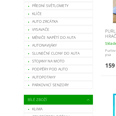
PŘEDNÍ SVĚTLOMETY
KLÍČE
AUTO ZRCÁTKA
VYSAVAČE
PURL
HRAČ
MĚNIČE NAPĚTÍ DO AUTA
Skla
AUTONAVIJÁKY
Purlov
SLUNEČNÍ CLONY DO AUTA
psa
STOJANY NA MOTO
159
PODPĚRY POD AUTO
AUTOPOTAHY
PARKOVACÍ SENZORY
BÍLÉ ZBOŽÍ
KLIMA