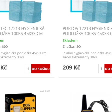
TEC 17213 HYGIENICKÁ
PURLOV 17213 HYGIENIC
OŽKA 100KS 45X33 CM
PODLOŽKA 100KS 45X33 
dem
Skladem
a:
ISO
Značka:
ISO
 hygienická podložka 45x33 cm +
Purlov hygienická podložka 45x
exkrementy 30ks
sáčky exkrementy 30ks
 Kč
209 Kč
Kód:
2923