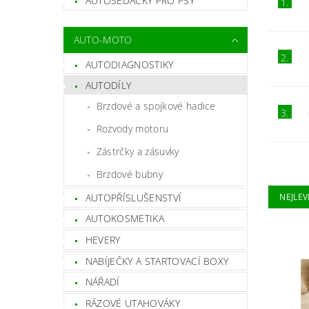
AUTOSEDAČKY PRO PSY
1.
AUTO-MOTO
2.
AUTODIAGNOSTIKY
AUTODÍLY
Brzdové a spojkové hadice
3.
Rozvody motoru
Zástrčky a zásuvky
Brzdové bubny
AUTOPŘÍSLUŠENSTVÍ
NEJLEV
AUTOKOSMETIKA
HEVERY
NABÍJEČKY A STARTOVACÍ BOXY
NÁŘADÍ
RÁZOVÉ UTAHOVÁKY