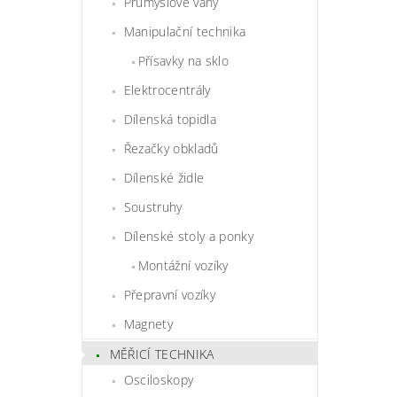
Průmyslové váhy
Manipulační technika
Přísavky na sklo
Elektrocentrály
Dílenská topidla
Řezačky obkladů
Dílenské židle
Soustruhy
Dílenské stoly a ponky
Montážní vozíky
Přepravní vozíky
Magnety
MĚŘICÍ TECHNIKA
Osciloskopy