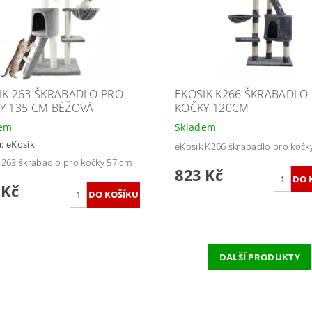
IK 263 ŠKRABADLO PRO
EKOSIK K266 ŠKRABADLO
Y 135 CM BÉŽOVÁ
KOČKY 120CM
dem
Skladem
a:
eKosik
eKosik K266 škrabadlo pro kočk
 263 škrabadlo pro kočky 57 cm
823 Kč
 Kč
DALŠÍ PRODUKTY