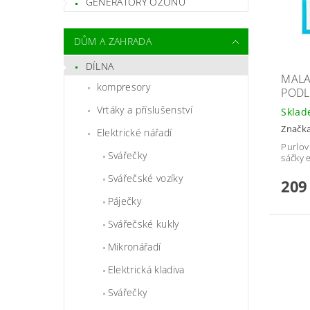
GENERÁTORY OZÓNU
DŮM A ZAHRADA
DÍLNA
MALA
kompresory
PODL
Vrtáky a příslušenství
Skla
Značk
Elektrické nářadí
Purlov
Svářečky
sáčky 
Svářečské vozíky
209
Páječky
Svářečské kukly
Mikronářadí
Elektrická kladiva
Svářečky