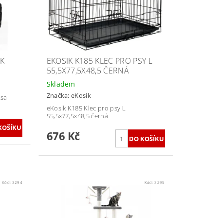
EK
EKOSIK K185 KLEC PRO PSY L
55,5X77,5X48,5 ČERNÁ
Skladem
Značka:
eKosik
psa
eKosik K185 Klec pro psy L
55,5x77,5x48,5 černá
676 Kč
Kód:
3294
Kód:
3295