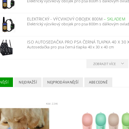
Elektrický výcvikový obojek pro psa 800m s dálkovým ovl
ELEKTRICKÝ - VÝCVIKOVÝ OBOJEK 800M
–
SKLADEM
Elektrický výcvikový obojek pro psa 800m s dálkovým ovl
ISO AUTOSEDAČKA PRO PSA ČERNÁ TLAPKA 40 X 30 
Autosedačka pro psa černá tlapka 40 x 30 x 40 cm
ZOBRAZIT VÍCE
NĚJŠÍ
NEJDRAŽŠÍ
NEJPRODÁVANĚJŠÍ
ABECEDNĚ
Kód:
2246