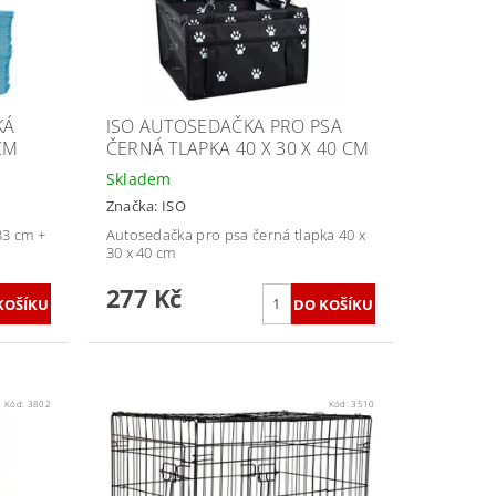
KÁ
ISO AUTOSEDAČKA PRO PSA
CM
ČERNÁ TLAPKA 40 X 30 X 40 CM
Skladem
Značka:
ISO
33 cm +
Autosedačka pro psa černá tlapka 40 x
30 x 40 cm
277 Kč
Kód:
3802
Kód:
3510