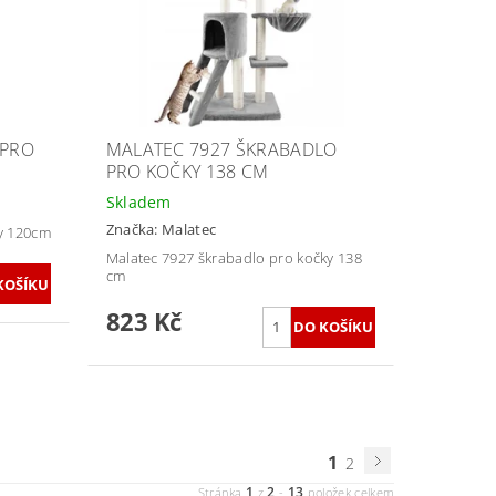
 PRO
MALATEC 7927 ŠKRABADLO
PRO KOČKY 138 CM
Skladem
Značka:
Malatec
y 120cm
Malatec 7927 škrabadlo pro kočky 138
cm
823 Kč
1
2
1
2
13
Stránka
z
-
položek celkem