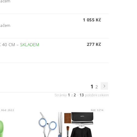
adačem
1 055 Kč
adačem
277 Kč
X 40 CM
–
SKLADEM
1
2
1
2
13
Stránka
z
-
položek celkem
Kód:
2622
Kód:
3214