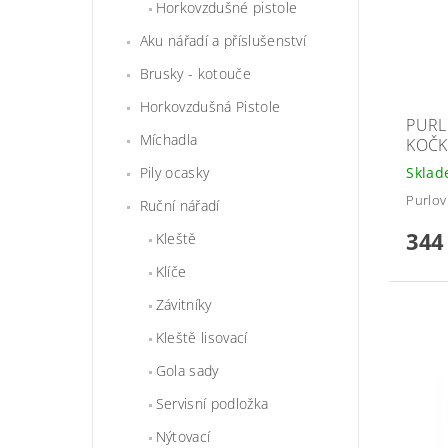
Horkovzdušné pistole
Aku nářadí a příslušenství
Brusky - kotouče
Horkovzdušná Pistole
PURL
Míchadla
KOČK
Skla
Pily ocasky
Purlov
Ruční nářadí
344
Kleště
Klíče
Závitníky
Kleště lisovací
Gola sady
Servisní podložka
Nýtovací