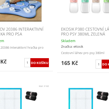
OV 20386 INTERAKTIVNÍ
EKOSIK P380 CESTOVNÍ L
KA PRO PSA
PRO PSY 380ML ZELENÁ
dem
Skladem
Značka:
eKosik
 20386 Interaktivní hračka pro
Cestovní láhev pro psy 380ml
 Kč
165 Kč
Kód:
3160