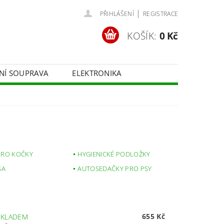
|
PŘIHLÁŠENÍ
REGISTRACE
KOŠÍK:
0 Kč
ČNÍ SOUPRAVA
ELEKTRONIKA
FOTOTECHNIKA
PRO KOČKY
HYGIENICKÉ PODLOŽKY
SA
AUTOSEDAČKY PRO PSY
655 Kč
SKLADEM