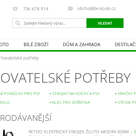
obchod@e-kosik.cz
736 678 914
OTO
BÍLÉ ZBOŽÍ
DŮM A ZAHRADA
DESTILA
VACÍ TECHNIKA A ALARMY
OSVĚTLENÍ
STUDIOVÁ 
Chovatelské potřeby
PÉČE O TĚLO
OBCHODNÍ PODMÍNKY
KONTAKTY
OVATELSKÉ POTŘEBY
NÍ POMŮCKY PRO PSY
STROJKY NA KOČKY A PSY
HRAČKY 
ADLO
KLEC PRO ZVÍŘÁTKA
VÝCVIK P
PRODÁVANĚJŠÍ
RETOO ELEKTRICKÝ OBOJEK ŽLUTO-MODRÁ 800M
–