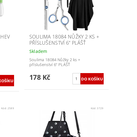
ÁHEV
SOULIMA 18084 NŮŽKY 2 KS +
PŘÍSLUŠENSTVÍ 6” PLÁŠŤ
Skladem
Soulima 18084 Nůžky 2 ks +
příslušenství 6” PLÁŠŤ
178 Kč
Kód:
2589
Kód:
3729