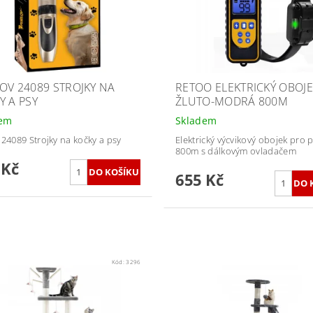
OV 24089 STROJKY NA
RETOO ELEKTRICKÝ OBOJ
Y A PSY
ŽLUTO-MODRÁ 800M
dem
Skladem
 24089 Strojky na kočky a psy
Elektrický výcvikový obojek pro 
800m s dálkovým ovladačem
 Kč
655 Kč
Kód:
3296