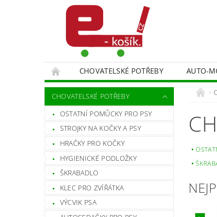
CHOVATELSKÉ POTŘEBY
AUTO-M
MALÍŘSKÉ NÁŘADÍ DOPLŇKY
MONITORO
CHOVATELSKÉ POTŘEBY
SPORT A TURISTIKA
DĚTSKÉ ZBOŽÍ
OSTATNÍ POMŮCKY PRO PSY
CH
STROJKY NA KOČKY A PSY
HRAČKY PRO KOČKY
OSTAT
HYGIENICKÉ PODLOŽKY
ŠKRAB
ŠKRABADLO
NEJ
KLEC PRO ZVÍŘÁTKA
VÝCVIK PSA