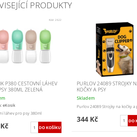
VISEJÍCÍ PRODUKTY
Kód:
2622
IK P380 CESTOVNÍ LÁHEV
PURLOV 24089 STROJKY 
PSY 380ML ZELENÁ
KOČKY A PSY
dem
Skladem
a:
eKosik
Purlov 24089 Strojky na kočky a 
ní láhev pro psy 380ml
344 Kč
 Kč