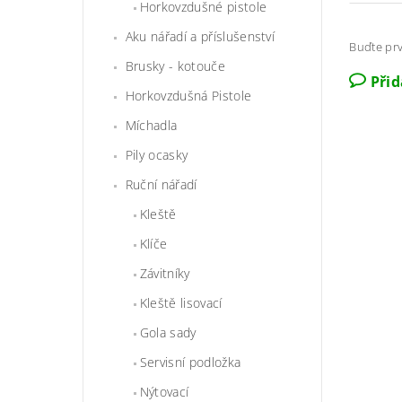
Horkovzdušné pistole
Aku nářadí a příslušenství
Buďte prv
Brusky - kotouče
Při
Horkovzdušná Pistole
Míchadla
Pily ocasky
Ruční nářadí
Kleště
Klíče
Závitníky
Kleště lisovací
Gola sady
Servisní podložka
Nýtovací