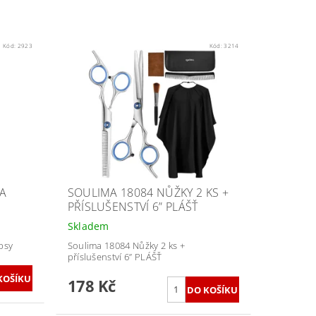
Kód:
2923
Kód:
3214
NA
SOULIMA 18084 NŮŽKY 2 KS +
PŘÍSLUŠENSTVÍ 6” PLÁŠŤ
Skladem
psy
Soulima 18084 Nůžky 2 ks +
příslušenství 6” PLÁŠŤ
178 Kč