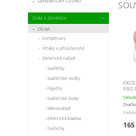
GENERÁTORY OZÓNU
SOU
DŮM A ZAHRADA
DÍLNA
kompresory
Vrtáky a příslušenství
Elektrické nářadí
Svářečky
Svářečské vozíky
EKOS
Páječky
PRO 
Skla
Svářečské kukly
Značk
Mikronářadí
Cestov
Elektrická kladiva
165
Svářečky