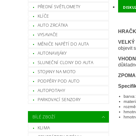
PŘEDNÍ SVĚTLOMETY
DISKU
KLÍČE
AUTO ZRCÁTKA
HRAČ
VYSAVAČE
VELKÝ
MĚNIČE NAPĚTÍ DO AUTA
objevit 
AUTONAVIJÁKY
VHODN
SLUNEČNÍ CLONY DO AUTA
důkladně
STOJANY NA MOTO
ZPOMAL
PODPĚRY POD AUTO
Specifi
AUTOPOTAHY
barva:
PARKOVACÍ SENZORY
materi
rozměr
hmotn
BÍLÉ ZBOŽÍ
hmotno
KLIMA