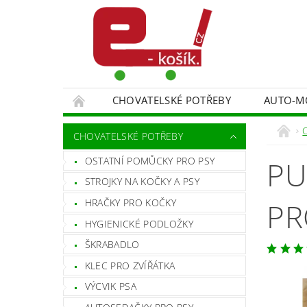
CHOVATELSKÉ POTŘEBY
AUTO-M
MALÍŘSKÉ NÁŘADÍ DOPLŇKY
MONITORO
CHOVATELSKÉ POTŘEBY
SPORT A TURISTIKA
DĚTSKÉ ZBOŽÍ
OSTATNÍ POMŮCKY PRO PSY
PU
STROJKY NA KOČKY A PSY
HRAČKY PRO KOČKY
PR
HYGIENICKÉ PODLOŽKY
ŠKRABADLO
KLEC PRO ZVÍŘÁTKA
VÝCVIK PSA