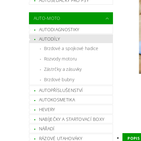
AUTOSEDAČKY PRO PSY
AUTO-MOTO
AUTODIAGNOSTIKY
AUTODÍLY
Brzdové a spojkové hadice
Rozvody motoru
Zástrčky a zásuvky
Brzdové bubny
AUTOPŘÍSLUŠENSTVÍ
AUTOKOSMETIKA
HEVERY
NABÍJEČKY A STARTOVACÍ BOXY
NÁŘADÍ
RÁZOVÉ UTAHOVÁKY
POPIS