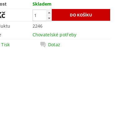
ost
Skladem
Kč
duktu
2246
e
Chovatelské potřeby
Tisk
Dotaz