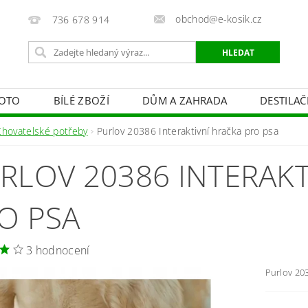
obchod@e-kosik.cz
736 678 914
OTO
BÍLÉ ZBOŽÍ
DŮM A ZAHRADA
DESTILA
VACÍ TECHNIKA A ALARMY
OSVĚTLENÍ
STUDIOVÁ 
Chovatelské potřeby
Purlov 20386 Interaktivní hračka pro psa
PÉČE O TĚLO
OBCHODNÍ PODMÍNKY
KONTAKTY
RLOV 20386 INTERAKT
O PSA
3 hodnocení
Purlov 203