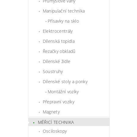
Průmyslové váhy
Manipulační technika
Přísavky na sklo
Elektrocentrály
Dílenská topidla
Řezačky obkladů
Dílenské židle
Soustruhy
Dílenské stoly a ponky
Montážní vozíky
Přepravní vozíky
Magnety
MĚŘICÍ TECHNIKA
Osciloskopy