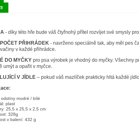
ZE
KA
- díky této hře bude váš čtyřnohý přítel rozvíjet své smysly pr
 POČET PŘIHRÁDEK
- navrženo speciálně tak, aby měl pes ča
svačiny v každé přihrádce.
É DO MYČKY
pro psa výrobek je vhodný do myčky. Všechny pr
 umýt a opařit v myčce.
UJÍCÍ V JÍDLE
– pokud váš mazlíček prakticky hltá každé jí
kace:
 odstíny modré / bílé
ál: plast
y: 25,5 x 25,5 x 2,5 cm
ost: 328g
st v balení: 432 g