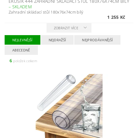
EKOSIK 444 ZAHRADNÍ SKLÁDACÍ STŮL 180X76X74CM BÍLÝ
–
SKLADEM
Zahradní skládací stůl 180x76x74cm bílý
1 255 Kč
ZOBRAZIT VÍCE
NEJLEVNĚJŠÍ
NEJDRAŽŠÍ
NEJPRODÁVANĚJŠÍ
ABECEDNĚ
6
položek celkem