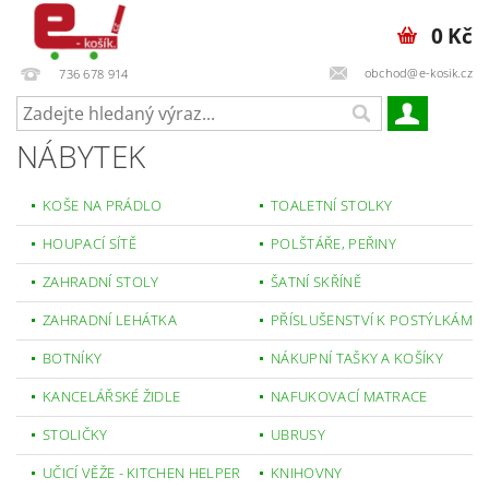
0 Kč
obchod@e-kosik.cz
736 678 914
NÁBYTEK
KOŠE NA PRÁDLO
TOALETNÍ STOLKY
HOUPACÍ SÍTĚ
POLŠTÁŘE, PEŘINY
ZAHRADNÍ STOLY
ŠATNÍ SKŘÍNĚ
ZAHRADNÍ LEHÁTKA
PŘÍSLUŠENSTVÍ K POSTÝLKÁM
BOTNÍKY
NÁKUPNÍ TAŠKY A KOŠÍKY
KANCELÁŘSKÉ ŽIDLE
NAFUKOVACÍ MATRACE
STOLIČKY
UBRUSY
UČICÍ VĚŽE - KITCHEN HELPER
KNIHOVNY