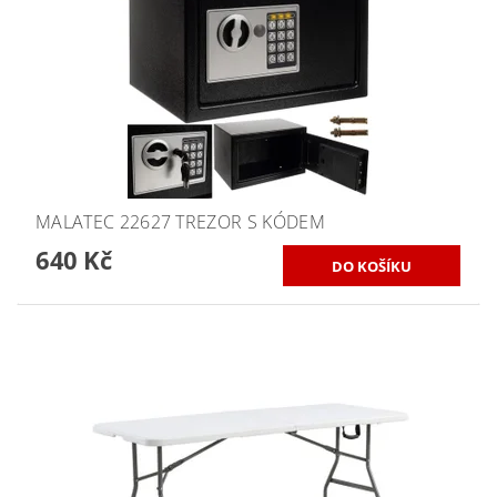
MALATEC 22627 TREZOR S KÓDEM
640 Kč