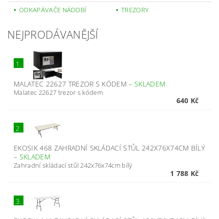
ODKAPÁVAČE NÁDOBÍ
TREZORY
NEJPRODÁVANĚJŠÍ
1.
MALATEC 22627 TREZOR S KÓDEM
–
SKLADEM
Malatec 22627 trezor s kódem
640 Kč
2.
EKOSIK 468 ZAHRADNÍ SKLÁDACÍ STŮL 242X76X74CM BÍLÝ
–
SKLADEM
Zahradní skládací stůl 242x76x74cm bílý
1 788 Kč
3.