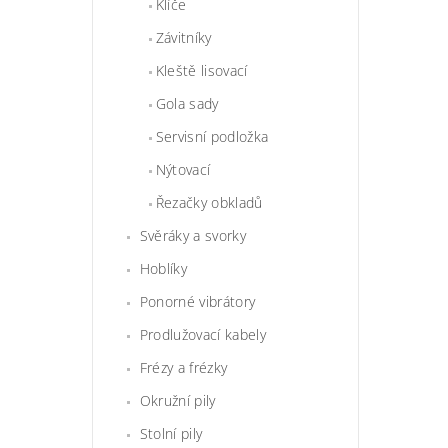
Klíče
Závitníky
Kleště lisovací
Gola sady
Servisní podložka
Nýtovací
Řezačky obkladů
Svěráky a svorky
Hoblíky
Ponorné vibrátory
Prodlužovací kabely
Frézy a frézky
Okružní pily
Stolní pily