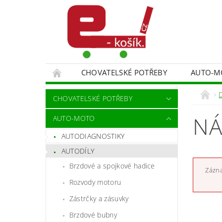
CHOVATELSKÉ POTŘEBY
AUTO-M
MALÍŘSKÉ NÁŘADÍ DOPLŇKY
MONITORO
CHOVATELSKÉ POTŘEBY
SPORT A TURISTIKA
DĚTSKÉ ZBOŽÍ
NÁ
AUTO-MOTO
AUTODIAGNOSTIKY
AUTODÍLY
Brzdové a spojkové hadice
Zázna
Rozvody motoru
Zástrčky a zásuvky
Brzdové bubny