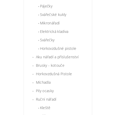
Páječky
Svářečské kukly
Mikronářadí
Elektrická kladiva
Svářečky
Horkovzdušné pistole
Aku nářadí a příslušenství
Brusky - kotouče
Horkovzdušná Pistole
Míchadla
Pily ocasky
Ruční nářadí
Kleště