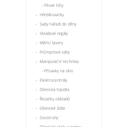
Pilové lišty
Hřebíkovačky
Sady nářadí do dílny
Skladové regály
Měřicí lasery
Průmyslové váhy
Manipulační technika
Přísavky na sklo
Elektrocentrály
Dílenská topidla
Řezačky obkladů
Dílenské židle
Soustruhy
Dílenské stoly a ponky