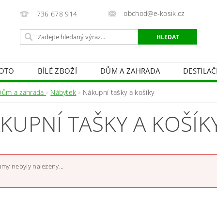
obchod@e-kosik.cz
736 678 914
OTO
BÍLÉ ZBOŽÍ
DŮM A ZAHRADA
DESTILA
VACÍ TECHNIKA A ALARMY
OSVĚTLENÍ
STUDIOVÁ 
Dům a zahrada
Nábytek
Nákupní tašky a košíky
PÉČE O TĚLO
OBCHODNÍ PODMÍNKY
KONTAKTY
KUPNÍ TAŠKY A KOŠÍK
my nebyly nalezeny...