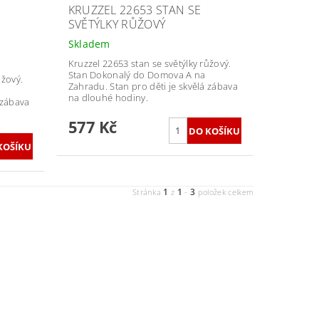
KRUZZEL 22653 STAN SE
SVĚTÝLKY RŮŽOVÝ
Skladem
Kruzzel 22653 stan se světýlky růžový.
Stan Dokonalý do Domova A na
ůžový.
Zahradu. Stan pro děti je skvělá zábava
na dlouhé hodiny.
 zábava
577 Kč
1
1
3
Stránka
z
-
položek celkem