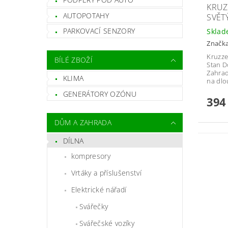
KRUZ
AUTOPOTAHY
SVĚT
PARKOVACÍ SENZORY
Skla
Značk
Kruzze
BÍLÉ ZBOŽÍ
Stan D
Zahrad
KLIMA
na dlo
GENERÁTORY OZÓNU
394
DŮM A ZAHRADA
DÍLNA
kompresory
Vrtáky a příslušenství
Elektrické nářadí
Svářečky
Svářečské vozíky