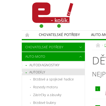
CHOVATELSKÉ POTŘEBY
AUTO-M
MALÍŘSKÉ NÁŘADÍ DOPLŇKY
MONITORO
CHOVATELSKÉ POTŘEBY
SPORT A TURISTIKA
DĚTSKÉ ZBOŽÍ
DĚ
AUTO-MOTO
AUTODIAGNOSTIKY
NEJ
AUTODÍLY
Brzdové a spojkové hadice
Rozvody motoru
1.
Zástrčky a zásuvky
Brzdové bubny