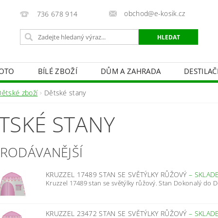
obchod@e-kosik.cz
736 678 914
OTO
BÍLÉ ZBOŽÍ
DŮM A ZAHRADA
DESTILA
VACÍ TECHNIKA A ALARMY
OSVĚTLENÍ
STUDIOVÁ 
Dětské zboží
Dětské stany
PÉČE O TĚLO
OBCHODNÍ PODMÍNKY
KONTAKTY
TSKÉ STANY
PRODÁVANĚJŠÍ
KRUZZEL 17489 STAN SE SVĚTÝLKY RŮŽOVÝ
–
SKLAD
Kruzzel 17489 stan se světýlky růžový. Stan Dokonalý do 
KRUZZEL 23472 STAN SE SVĚTÝLKY RŮŽOVÝ
–
SKLAD