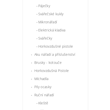
Páječky
Svářečské kukly
Mikronářadí
Elektrická kladiva
Svářečky
Horkovzdušné pistole
Aku nářadí a příslušenství
Brusky - kotouče
Horkovzdušná Pistole
Míchadla
Pily ocasky
Ruční nářadí
Kleště