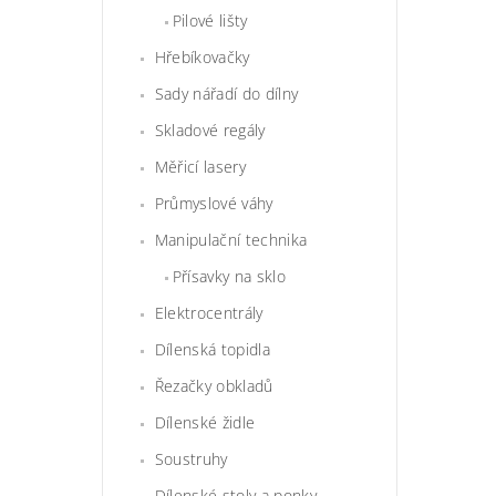
Pilové lišty
Hřebíkovačky
Sady nářadí do dílny
Skladové regály
Měřicí lasery
Průmyslové váhy
Manipulační technika
Přísavky na sklo
Elektrocentrály
Dílenská topidla
Řezačky obkladů
Dílenské židle
Soustruhy
Dílenské stoly a ponky