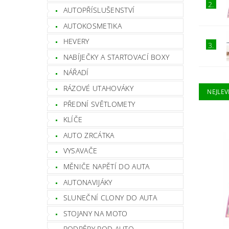
2.
AUTOPŘÍSLUŠENSTVÍ
AUTOKOSMETIKA
HEVERY
3.
NABÍJEČKY A STARTOVACÍ BOXY
NÁŘADÍ
RÁZOVÉ UTAHOVÁKY
NEJLEV
PŘEDNÍ SVĚTLOMETY
KLÍČE
AUTO ZRCÁTKA
VYSAVAČE
MĚNIČE NAPĚTÍ DO AUTA
AUTONAVIJÁKY
SLUNEČNÍ CLONY DO AUTA
STOJANY NA MOTO
PODPĚRY POD AUTO