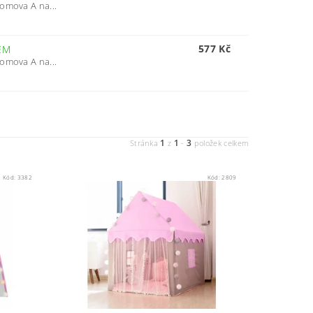
Domova A na...
577 Kč
EM
Domova A na...
1
1
3
Stránka
z
-
položek celkem
Kód:
3382
Kód:
2809