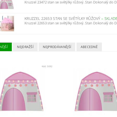
Kruzzel 23472 stan se světýlky růžový. Stan Dokonalý do 
KRUZZEL 22653 STAN SE SVĚTÝLKY RŮŽOVÝ
–
SKLAD
Kruzzel 22653 stan se světýlky růžový. Stan Dokonalý do 
NĚJŠÍ
NEJDRAŽŠÍ
NEJPRODÁVANĚJŠÍ
ABECEDNĚ
Kód:
3692