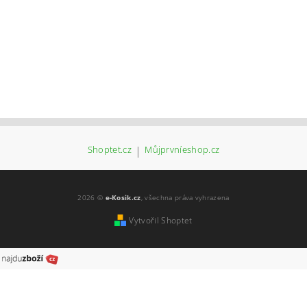
Shoptet.cz
|
Můjprvníeshop.cz
2026 ©
e-Kosik.cz
, všechna práva vyhrazena
Vytvořil Shoptet