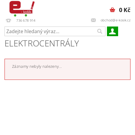
0 Kč
obchod@e-kosik.cz
736 678 914
ELEKTROCENTRÁLY
Záznamy nebyly nalezeny...