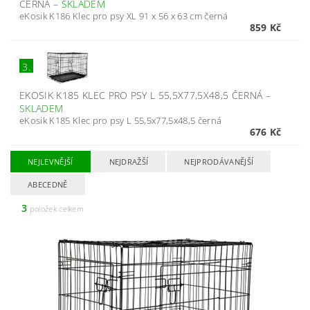
ČERNÁ
–
SKLADEM
eKosik K186 Klec pro psy XL 91 x 56 x 63 cm černá
859 Kč
3.
EKOSIK K185 KLEC PRO PSY L 55,5X77,5X48,5 ČERNÁ
–
SKLADEM
eKosik K185 Klec pro psy L 55,5x77,5x48,5 černá
676 Kč
NEJLEVNĚJŠÍ
NEJDRAŽŠÍ
NEJPRODÁVANĚJŠÍ
ABECEDNĚ
3
položek celkem