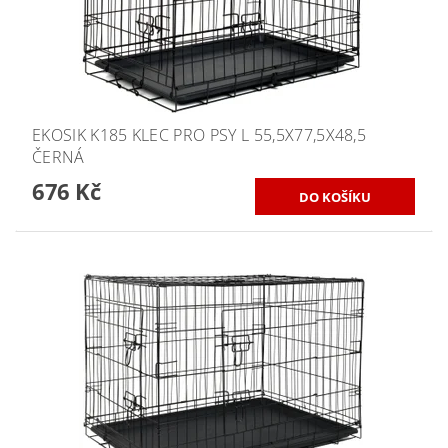
EKOSIK K185 KLEC PRO PSY L 55,5X77,5X48,5
ČERNÁ
676 Kč