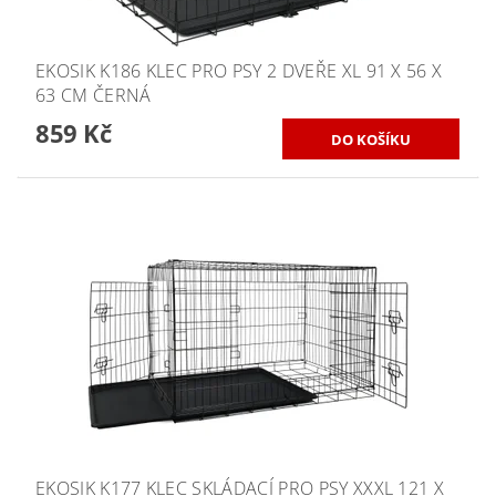
EKOSIK K186 KLEC PRO PSY 2 DVEŘE XL 91 X 56 X
63 CM ČERNÁ
859 Kč
EKOSIK K177 KLEC SKLÁDACÍ PRO PSY XXXL 121 X