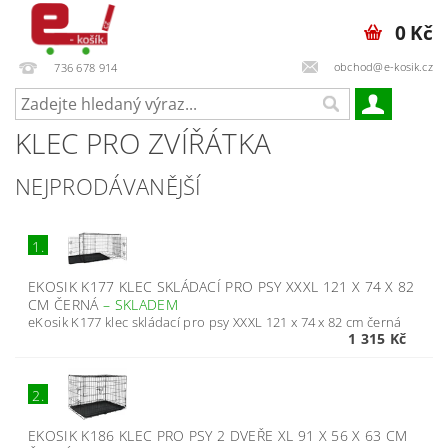
0 Kč
obchod@e-kosik.cz
736 678 914
KLEC PRO ZVÍŘÁTKA
NEJPRODÁVANĚJŠÍ
1.
EKOSIK K177 KLEC SKLÁDACÍ PRO PSY XXXL 121 X 74 X 82
CM ČERNÁ
–
SKLADEM
eKosik K177 klec skládací pro psy XXXL 121 x 74 x 82 cm černá
1 315 Kč
2.
EKOSIK K186 KLEC PRO PSY 2 DVEŘE XL 91 X 56 X 63 CM