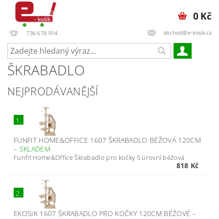
0 Kč
obchod@e-kosik.cz
736 678 914
ŠKRABADLO
NEJPRODÁVANĚJŠÍ
1.
FUNFIT HOME&OFFICE 1607 ŠKRABADLO BÉŽOVÁ 120CM
–
SKLADEM
Funfit Home&Office Škrabadlo pro kočky 5 úrovní béžová
818 Kč
2.
EKOSIK 1607 ŠKRABADLO PRO KOČKY 120CM BÉŽOVÉ
–