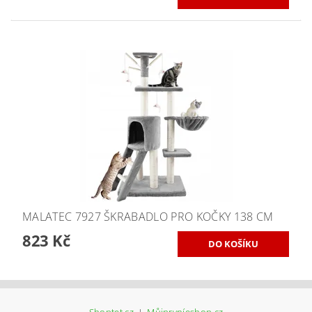
MALATEC 7927 ŠKRABADLO PRO KOČKY 138 CM
823 Kč
Shoptet.cz
Můjprvníeshop.cz