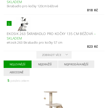
SKLADEM
škrabadlo pro kočky 120cm béžové
818 Kč
3.
EKOSIK 263 ŠKRABADLO PRO KOČKY 135 CM BÉŽOVÁ
–
SKLADEM
eKosik 263 škrabadlo pro kočky 57 cm
823 Kč
ZOBRAZIT VÍCE
NEJLEVNĚJŠÍ
NEJDRAŽŠÍ
NEJPRODÁVANĚJŠÍ
ABECEDNĚ
5
položek celkem