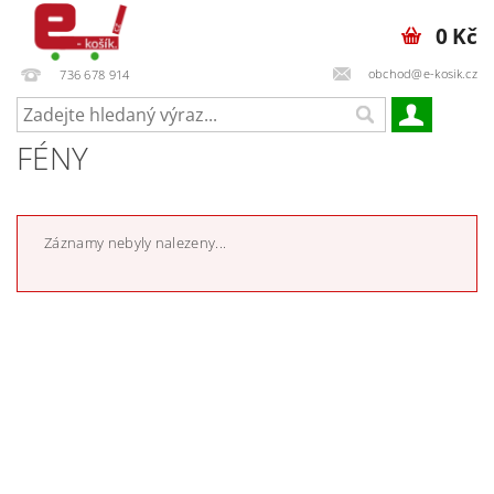
0 Kč
obchod@e-kosik.cz
736 678 914
FÉNY
Záznamy nebyly nalezeny...