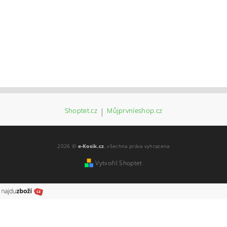
Shoptet.cz
|
Můjprvníeshop.cz
2026 ©
e-Kosik.cz
, všechna práva vyhrazena
Vytvořil Shoptet