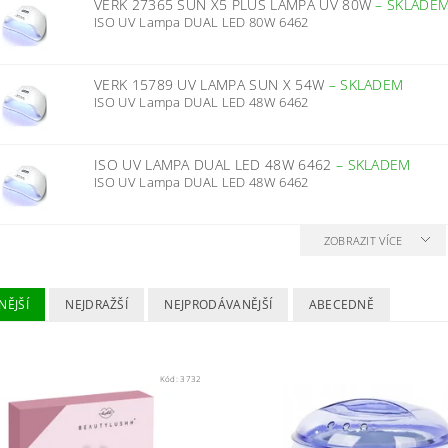
VERK 27365 SUN X5 PLUS LAMPA UV 80W
–
SKLADE
ISO UV Lampa DUAL LED 80W 6462
VERK 15789 UV LAMPA SUN X 54W
–
SKLADEM
ISO UV Lampa DUAL LED 48W 6462
ISO UV LAMPA DUAL LED 48W 6462
–
SKLADEM
ISO UV Lampa DUAL LED 48W 6462
ZOBRAZIT VÍCE
NĚJŠÍ
NEJDRAŽŠÍ
NEJPRODÁVANĚJŠÍ
ABECEDNĚ
Kód:
3732