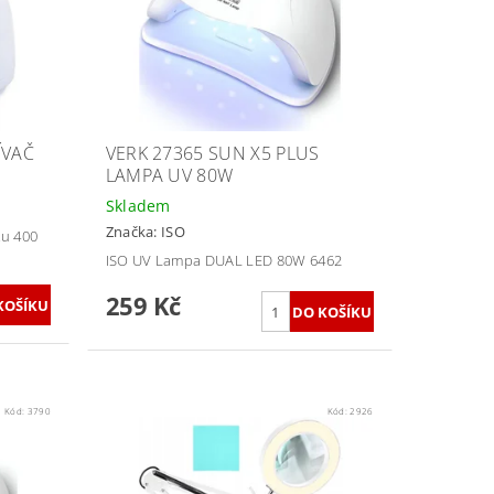
ÍVAČ
VERK 27365 SUN X5 PLUS
LAMPA UV 80W
Skladem
Značka:
ISO
ku 400
ISO UV Lampa DUAL LED 80W 6462
259 Kč
Kód:
3790
Kód:
2926