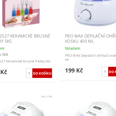
12527 KERAMICKÉ BRUSNÉ
PRO WAX DEPILAČNÍ OHŘ
KY 5KS
VOSKU 400 ML
dem
Skladem
a:
ISO
PRO WAX Depilační ohřívač vos
ml
527 Keramické brusné frézky 5ks
199 Kč
 Kč
Kód:
3789