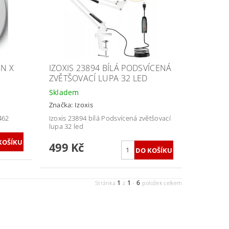
UN X
IZOXIS 23894 BÍLÁ PODSVÍCENÁ
ZVĚTŠOVACÍ LUPA 32 LED
Skladem
Značka:
Izoxis
462
Izoxis 23894 bílá Podsvícená zvětšovací
lupa 32 led
499 Kč
1
1
6
Stránka
z
-
položek celkem