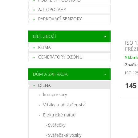
AUTOPOTAHY
PARKOVACÍ SENZORY
BÍLÉ ZBOŽÍ
ISO 
KLIMA
FRÉZ
GENERÁTORY OZÓNU
Skla
Značk
ISO 12
DŮM A ZAHRADA
145
DÍLNA
kompresory
Vrtáky a příslušenství
Elektrické nářadí
Svářečky
Svářečské vozíky