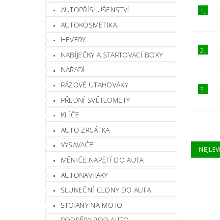
AUTOPŘÍSLUŠENSTVÍ
1.
AUTOKOSMETIKA
HEVERY
2.
NABÍJEČKY A STARTOVACÍ BOXY
NÁŘADÍ
RÁZOVÉ UTAHOVÁKY
3.
PŘEDNÍ SVĚTLOMETY
KLÍČE
AUTO ZRCÁTKA
VYSAVAČE
NEJLEV
MĚNIČE NAPĚTÍ DO AUTA
AUTONAVIJÁKY
SLUNEČNÍ CLONY DO AUTA
STOJANY NA MOTO
PODPĚRY POD AUTO