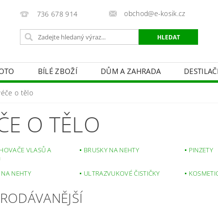
obchod@e-kosik.cz
736 678 914
OTO
BÍLÉ ZBOŽÍ
DŮM A ZAHRADA
DESTILA
VACÍ TECHNIKA A ALARMY
OSVĚTLENÍ
STUDIOVÁ 
Péče o tělo
PÉČE O TĚLO
OBCHODNÍ PODMÍNKY
KONTAKTY
ČE O TĚLO
IHOVAČE VLASŮ A
BRUSKY NA NEHTY
PINZETY
Ů
 NA NEHTY
ULTRAZVUKOVÉ ČISTIČKY
KOSMETIC
PRODÁVANĚJŠÍ