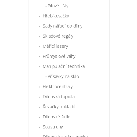
Pilové lišty
Hřebíkovačky
Sady nářadí do dílny
Skladové regály
Měřicí lasery
Průmyslové váhy
Manipulační technika
Přísavky na sklo
Elektrocentrály
Dílenská topidla
Řezačky obkladů
Dílenské židle
Soustruhy
Dílenské stoly a ponky