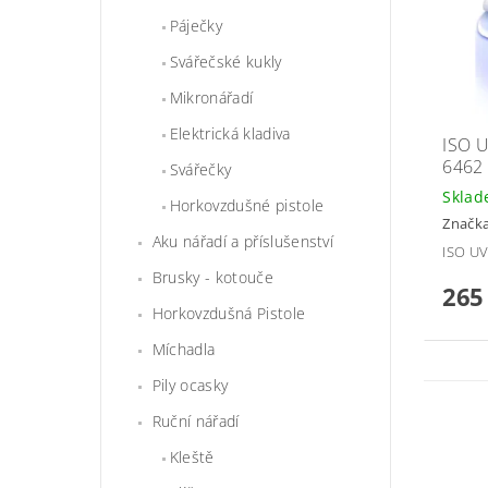
Páječky
Svářečské kukly
Mikronářadí
Elektrická kladiva
ISO 
6462
Svářečky
Skla
Horkovzdušné pistole
Značk
Aku nářadí a příslušenství
ISO U
Brusky - kotouče
265
Horkovzdušná Pistole
Míchadla
Pily ocasky
Ruční nářadí
Kleště