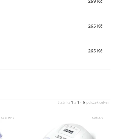
259 Kč
M
265 Kč
265 Kč
1
1
6
Stránka
z
-
položek celkem
Kód:
3642
Kód:
3791