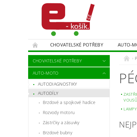
CHOVATELSKÉ POTŘEBY
AUTO-M
MALÍŘSKÉ NÁŘADÍ DOPLŇKY
MONITORO
CHOVATELSKÉ POTŘEBY
SPORT A TURISTIKA
DĚTSKÉ ZBOŽÍ
PÉ
AUTO-MOTO
AUTODIAGNOSTIKY
AUTODÍLY
ZASTŘ
VOUS
Brzdové a spojkové hadice
LAMPY
Rozvody motoru
NEJ
Zástrčky a zásuvky
Brzdové bubny