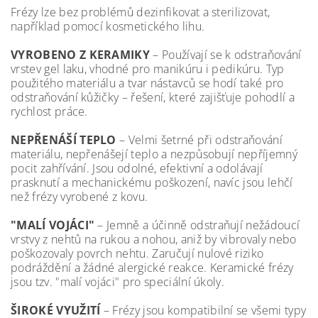
Frézy lze bez problémů dezinfikovat a sterilizovat,
například pomocí kosmetického lihu.
VYROBENO Z KERAMIKY
– Používají se k odstraňování
vrstev gel laku, vhodné pro manikúru i pedikúru. Typ
použitého materiálu a tvar nástavců se hodí také pro
odstraňování kůžičky – řešení, které zajišťuje pohodlí a
rychlost práce.
NEPŘENÁŠÍ TEPLO
– Velmi šetrné při odstraňování
materiálu, nepřenášejí teplo a nezpůsobují nepříjemný
pocit zahřívání. Jsou odolné, efektivní a odolávají
prasknutí a mechanickému poškození, navíc jsou lehčí
než frézy vyrobené z kovu.
"MALÍ VOJÁCI"
– Jemně a účinně odstraňují nežádoucí
vrstvy z nehtů na rukou a nohou, aniž by vibrovaly nebo
poškozovaly povrch nehtu. Zaručují nulové riziko
podráždění a žádné alergické reakce. Keramické frézy
jsou tzv. "malí vojáci" pro speciální úkoly.
ŠIROKÉ VYUŽITÍ
– Frézy jsou kompatibilní se všemi typy