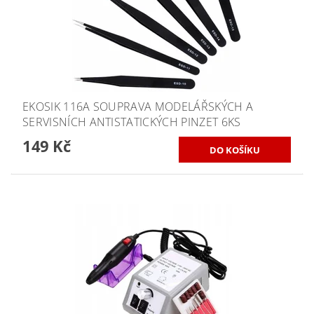
EKOSIK 116A SOUPRAVA MODELÁŘSKÝCH A
SERVISNÍCH ANTISTATICKÝCH PINZET 6KS
149 Kč