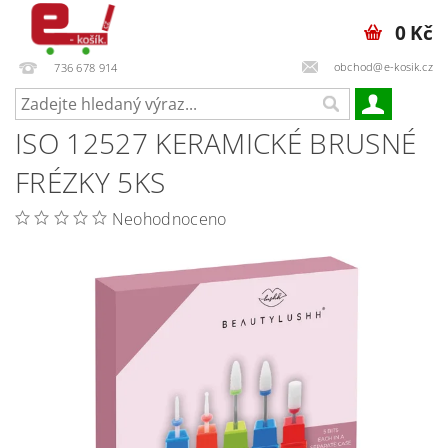
0 Kč
obchod@e-kosik.cz
736 678 914
ISO 12527 KERAMICKÉ BRUSNÉ
FRÉZKY 5KS
Neohodnoceno