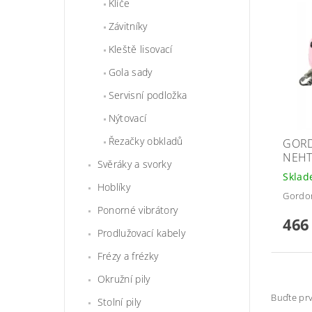
Klíče
Závitníky
Kleště lisovací
Gola sady
Servisní podložka
Nýtovací
Řezačky obkladů
GORD
NEHT
Svěráky a svorky
Skla
Hoblíky
Gordo
Ponorné vibrátory
466
Prodlužovací kabely
Frézy a frézky
Okružní pily
Buďte prv
Stolní pily