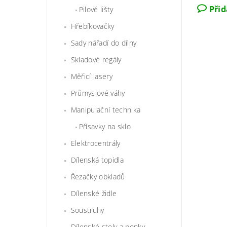
Při
Pilové lišty
Hřebíkovačky
Sady nářadí do dílny
Skladové regály
Měřicí lasery
Průmyslové váhy
Manipulační technika
Přísavky na sklo
Elektrocentrály
Dílenská topidla
Řezačky obkladů
Dílenské židle
Soustruhy
Dílenské stoly a ponky