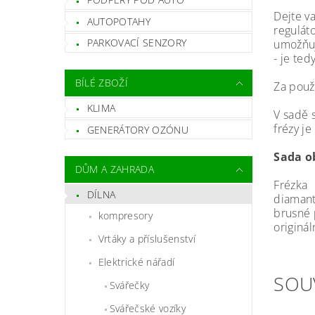
Dejte v
AUTOPOTAHY
regulát
PARKOVACÍ SENZORY
umožňuj
- je ted
BÍLÉ ZBOŽÍ
Za použ
KLIMA
V sadě 
frézy j
GENERÁTORY OZÓNU
Sada o
DŮM A ZAHRADA
Frézka
DÍLNA
diamant
brusné 
kompresory
originál
Vrtáky a příslušenství
Elektrické nářadí
SOU
Svářečky
Svářečské vozíky