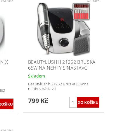
Kód:
3790
Kód:
3817
UN X
BEAUTYLUSHH 21252 BRUSKA
65W NA NEHTY S NÁSTAVCI
Skladem
Beautylushh 21252 Bruska 65Wna
nehty s nástavci
462
799 Kč
Kód:
3861