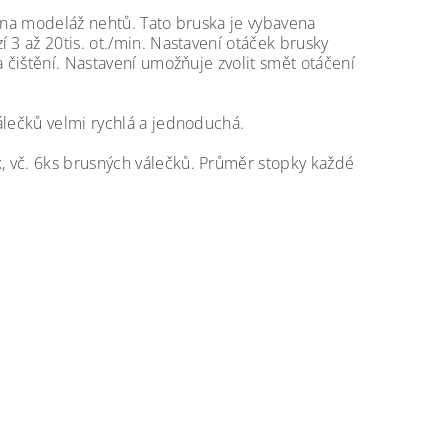
u na modeláž nehtů. Tato bruska je vybavena
 3 až 20tis. ot./min. Nastavení otáček brusky
a čištění. Nastavení umožňuje zvolit smět otáčení
álečků velmi rychlá a jednoduchá.
, vč. 6ks brusných válečků. Průměr stopky každé