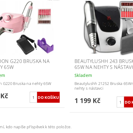
ON G220 BRUSKA NA
BEAUTYLUSHH 243 BRUS
Y 65W
65W NA NEHTY S NÁSTAV
dem
Skladem
n G220 Bruska na nehty 65W
Beautylushh 21252 Bruska 65W
nehty s nástavci
 Kč
1 199 Kč
ní, kdo napíše příspěvek k této položce.