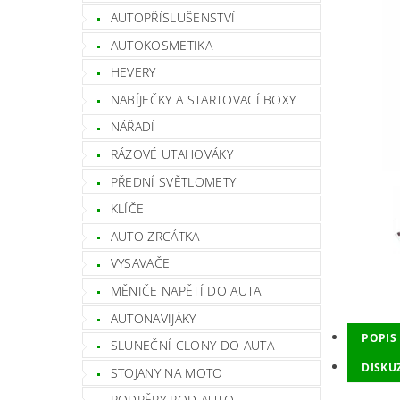
AUTOPŘÍSLUŠENSTVÍ
AUTOKOSMETIKA
HEVERY
NABÍJEČKY A STARTOVACÍ BOXY
NÁŘADÍ
RÁZOVÉ UTAHOVÁKY
PŘEDNÍ SVĚTLOMETY
KLÍČE
AUTO ZRCÁTKA
VYSAVAČE
MĚNIČE NAPĚTÍ DO AUTA
AUTONAVIJÁKY
POPIS
SLUNEČNÍ CLONY DO AUTA
DISKU
STOJANY NA MOTO
PODPĚRY POD AUTO