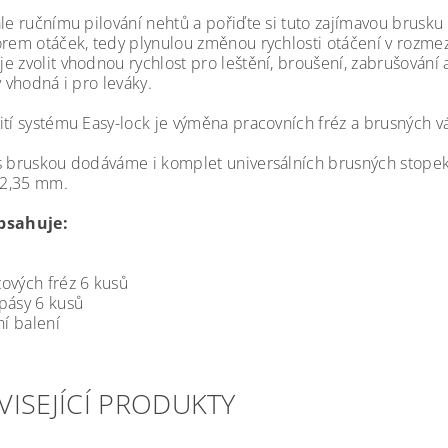
ale ručnímu pilování nehtů a pořiďte si tuto zajímavou brusk
orem otáček, tedy plynulou změnou rychlosti otáčení v rozmezí
e zvolit vhodnou rychlost pro leštění, broušení, zabrušování 
y vhodná i pro leváky.
ití systému Easy-lock je výměna pracovních fréz a brusných v
s bruskou dodáváme i komplet universálních brusných stopek
e 2,35 mm.
bsahuje:
ových fréz 6 kusů
pásy 6 kusů
ní balení
VISEJÍCÍ PRODUKTY