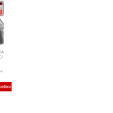
KA
CI
na