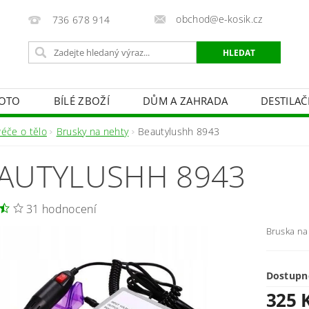
obchod@e-kosik.cz
736 678 914
OTO
BÍLÉ ZBOŽÍ
DŮM A ZAHRADA
DESTILA
VACÍ TECHNIKA A ALARMY
OSVĚTLENÍ
STUDIOVÁ 
Péče o tělo
Brusky na nehty
Beautylushh 8943
PÉČE O TĚLO
OBCHODNÍ PODMÍNKY
KONTAKTY
AUTYLUSHH 8943
31 hodnocení
Bruska na 
Dostupn
325 