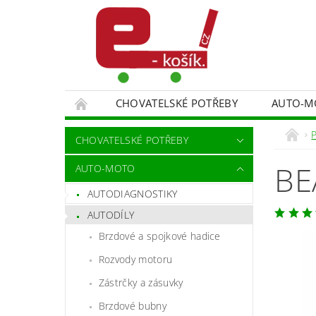
CHOVATELSKÉ POTŘEBY
AUTO-M
MALÍŘSKÉ NÁŘADÍ DOPLŇKY
MONITORO
CHOVATELSKÉ POTŘEBY
SPORT A TURISTIKA
DĚTSKÉ ZBOŽÍ
BE
AUTO-MOTO
AUTODIAGNOSTIKY
AUTODÍLY
Brzdové a spojkové hadice
Rozvody motoru
Zástrčky a zásuvky
Brzdové bubny