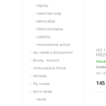
Páječky
Svářečské kukly
Mikronářadí
Elektrická kladiva
Svářečky
Horkovzdušné pistole
ISO 
Aku nářadí a příslušenství
FRÉZ
Brusky - kotouče
Skla
Značk
Horkovzdušná Pistole
ISO 12
Míchadla
145
Pily ocasky
Ruční nářadí
Kleště