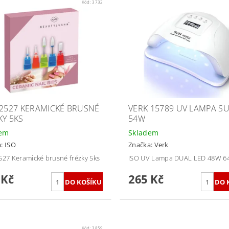
Kód:
3732
12527 KERAMICKÉ BRUSNÉ
VERK 15789 UV LAMPA S
KY 5KS
54W
dem
Skladem
a:
ISO
Značka:
Verk
527 Keramické brusné frézky 5ks
ISO UV Lampa DUAL LED 48W 6
 Kč
265 Kč
Kód:
3859