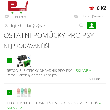
0 Kč
obchod@e-kosik.cz
736 678 914
OSTATNÍ POMŮCKY PRO PSY
NEJPRODÁVANĚJŠÍ
1.
RETOO ELEKTRICKÝ OHRADNÍK PRO PSY
–
SKLADEM
Retoo Elektrický ohradník pro psy
599 Kč
2.
EKOSIK P380 CESTOVNÍ LÁHEV PRO PSY 380ML ZELENÁ
–
SKLADEM