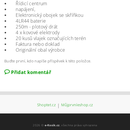
Řídicí centrum
napájení,
Elektronický obojek se skříňkou
4LR44 baterie
250m - plotový drát
4 x kovové elektrody
20 kusů vlajek označujících terén
Faktura nebo doklad
Originální obal výrobce
Buďte první, kdo napíše příspěvek k této položce.
Přidat komentář
Shoptet.cz
|
Můjprvníeshop.cz
2026 ©
e-Kosik.cz
, všechna práva vyhrazena