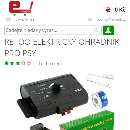
0 Kč
obchod@e-kosik.cz
736 678 914
RETOO ELEKTRICKÝ OHRADNÍK
PRO PSY
12 hodnocení