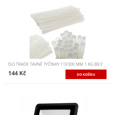
ISO TRADE TAVNÉ TYČINKY 11X300 MM 1 KG BÍLÝ
144 Kč