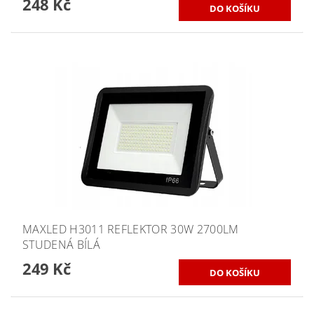
248 Kč
MAXLED H3011 REFLEKTOR 30W 2700LM
STUDENÁ BÍLÁ
249 Kč