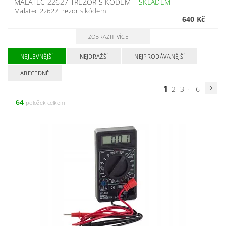
MALATEC 22627 TREZOR S KÓDEM
–
SKLADEM
Malatec 22627 trezor s kódem
640 Kč
ZOBRAZIT VÍCE
NEJLEVNĚJŠÍ
NEJDRAŽŠÍ
NEJPRODÁVANĚJŠÍ
ABECEDNĚ
1
...
2
3
6
64
položek celkem