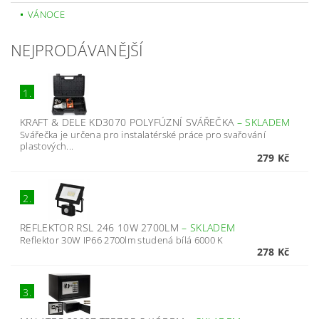
VÁNOCE
NEJPRODÁVANĚJŠÍ
1.
KRAFT & DELE KD3070 POLYFÚZNÍ SVÁŘEČKA
–
SKLADEM
Svářečka je určena pro instalatérské práce pro svařování
plastových...
279 Kč
2.
REFLEKTOR RSL 246 10W 2700LM
–
SKLADEM
Reflektor 30W IP66 2700lm studená bílá 6000 K
278 Kč
3.