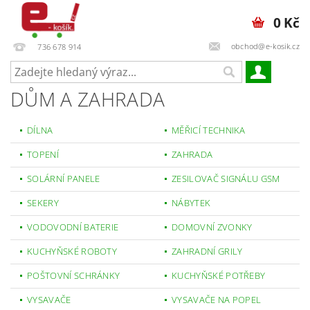
0 Kč
obchod@e-kosik.cz
736 678 914
DŮM A ZAHRADA
DÍLNA
MĚŘICÍ TECHNIKA
TOPENÍ
ZAHRADA
SOLÁRNÍ PANELE
ZESILOVAČ SIGNÁLU GSM
SEKERY
NÁBYTEK
VODOVODNÍ BATERIE
DOMOVNÍ ZVONKY
KUCHYŇSKÉ ROBOTY
ZAHRADNÍ GRILY
POŠTOVNÍ SCHRÁNKY
KUCHYŇSKÉ POTŘEBY
VYSAVAČE
VYSAVAČE NA POPEL