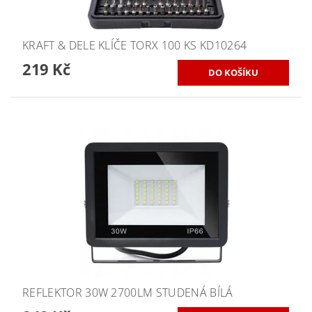
KRAFT & DELE KLÍČE TORX 100 KS KD10264
219 Kč
REFLEKTOR 30W 2700LM STUDENÁ BÍLÁ