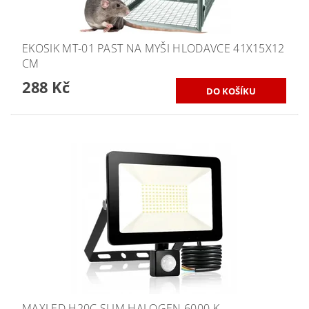
EKOSIK MT-01 PAST NA MYŠI HLODAVCE 41X15X12
CM
288 Kč
MAXLED H20C SLIM HALOGEN 6000 K