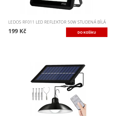
LEDOS RF011 LED REFLEKTOR 50W STUDENÁ BÍLÁ
199 Kč