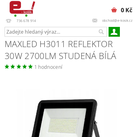
0 Kč
obchod@e-kosik.cz
736 678 914
MAXLED H3011 REFLEKTOR
30W 2700LM STUDENÁ BÍLÁ
1 hodnocení