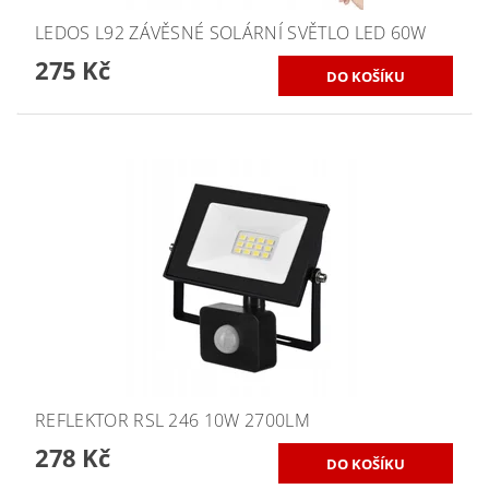
LEDOS L92 ZÁVĚSNÉ SOLÁRNÍ SVĚTLO LED 60W
275 Kč
REFLEKTOR RSL 246 10W 2700LM
278 Kč