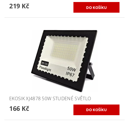
219 Kč
EKOSIK XJ4878 50W STUDENÉ SVĚTLO
166 Kč