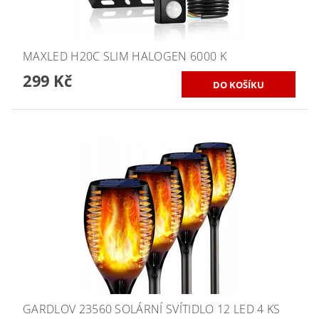
MAXLED H20C SLIM HALOGEN 6000 K
299 Kč
GARDLOV 23560 SOLÁRNÍ SVÍTIDLO 12 LED 4 KS