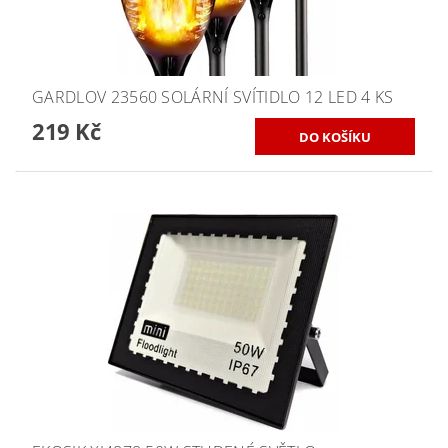
GARDLOV 23560 SOLÁRNÍ SVÍTIDLO 12 LED 4 KS
219 Kč