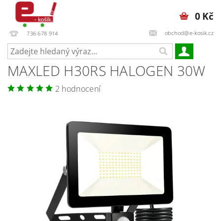
0 Kč
obchod@e-kosik.cz
736 678 914
MAXLED H30RS HALOGEN 30W
2 hodnocení