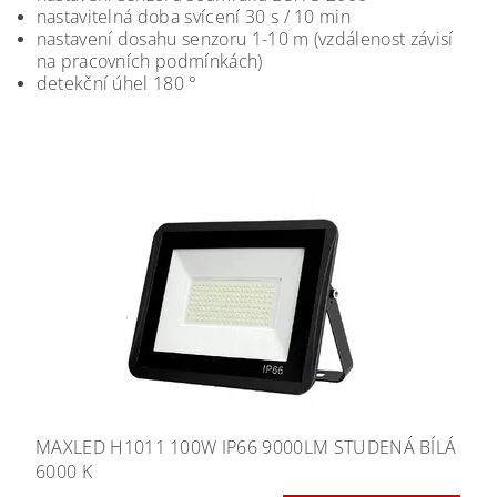
nastavitelná doba svícení 30 s / 10 min
nastavení dosahu senzoru 1-10 m (vzdálenost závisí
na pracovních podmínkách)
detekční úhel 180 °
MAXLED H1011 100W IP66 9000LM STUDENÁ BÍLÁ
6000 K