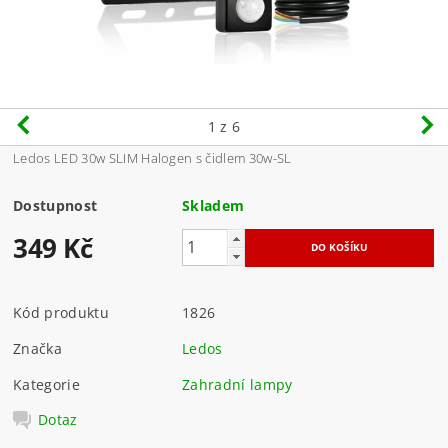
1
z 6
Ledos LED 30w SLIM Halogen s čidlem 30w-SL
Dostupnost
Skladem
349 Kč
Kód produktu
1826
Značka
Ledos
Kategorie
Zahradní lampy
Dotaz