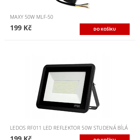
MAXY 50W MLF-50
199 Kč
LEDOS RF011 LED REFLEKTOR 50W STUDENÁ BÍLÁ
199 Kč