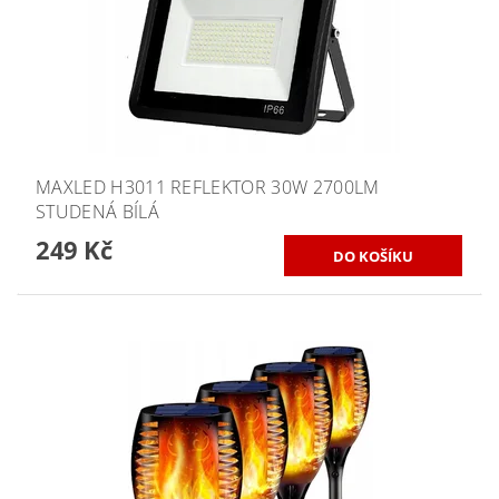
MAXLED H3011 REFLEKTOR 30W 2700LM
STUDENÁ BÍLÁ
249 Kč