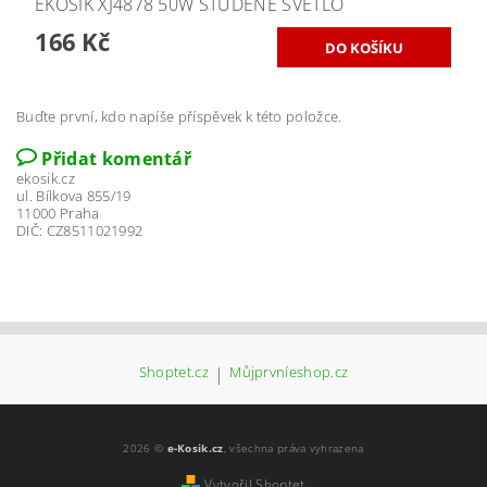
EKOSIK XJ4878 50W STUDENÉ SVĚTLO
166 Kč
Buďte první, kdo napíše příspěvek k této položce.
Přidat komentář
ekosik.cz
ul. Bílkova 855/19
11000 Praha
DIČ: CZ8511021992
Shoptet.cz
|
Můjprvníeshop.cz
2026 ©
e-Kosik.cz
, všechna práva vyhrazena
Vytvořil Shoptet