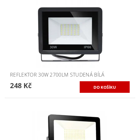
REFLEKTOR 30W 2700LM STUDENÁ BÍLÁ
248 Kč