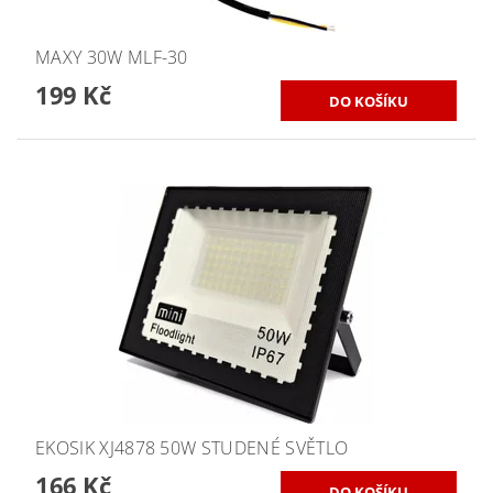
MAXY 30W MLF-30
199 Kč
EKOSIK XJ4878 50W STUDENÉ SVĚTLO
166 Kč