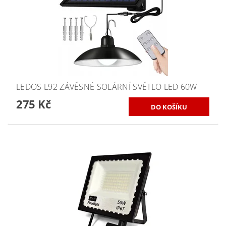
LEDOS L92 ZÁVĚSNÉ SOLÁRNÍ SVĚTLO LED 60W
275 Kč