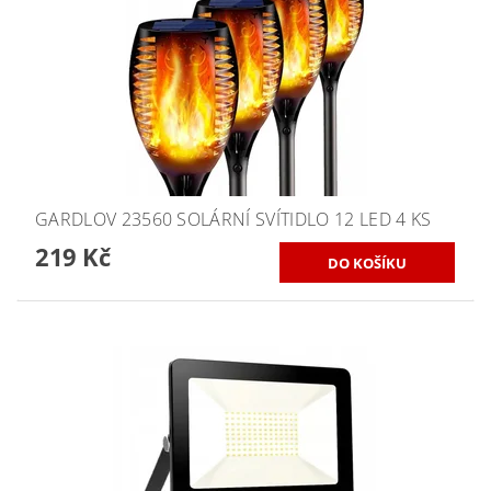
GARDLOV 23560 SOLÁRNÍ SVÍTIDLO 12 LED 4 KS
219 Kč