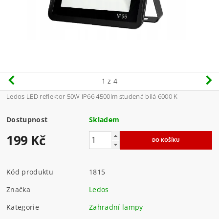
1
z 4
Ledos LED reflektor 50W IP66 4500lm studená bílá 6000 K
Dostupnost
Skladem
199 Kč
Kód produktu
1815
Značka
Ledos
Kategorie
Zahradní lampy