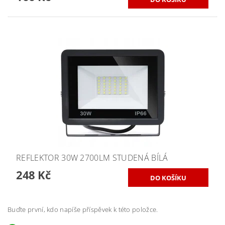
REFLEKTOR 30W 2700LM STUDENÁ BÍLÁ
248 Kč
Buďte první, kdo napíše příspěvek k této položce.