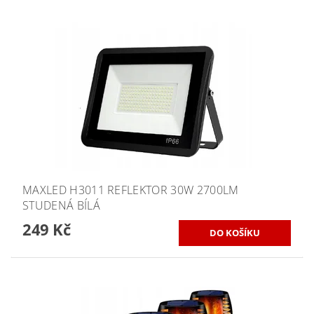
MAXLED H3011 REFLEKTOR 30W 2700LM
STUDENÁ BÍLÁ
249 Kč