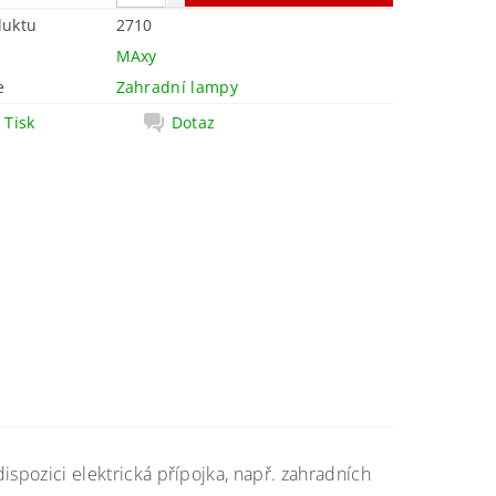
duktu
2710
MAxy
e
Zahradní lampy
Tisk
Dotaz
dispozici elektrická přípojka, např. zahradních