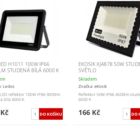
ED H1011 100W IP66
EKOSIK XJ4878 50W STUD
LM STUDENÁ BÍLÁ 6000 K
SVĚTLO
dem
Skladem
a:
Ledos
Značka:
eKosik
LED reflektor 100W IP66 9000lm
Reflektor 50W IP66 4500lm stude
á bílá 6000 K
6000 K
 Kč
166 Kč