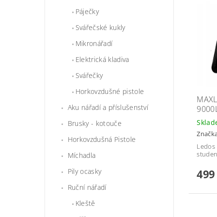
Páječky
Svářečské kukly
Mikronářadí
Elektrická kladiva
Svářečky
Horkovzdušné pistole
MAXL
Aku nářadí a příslušenství
9000
Skla
Brusky - kotouče
Značk
Horkovzdušná Pistole
Ledos 
studen
Míchadla
Pily ocasky
499
Ruční nářadí
Kleště