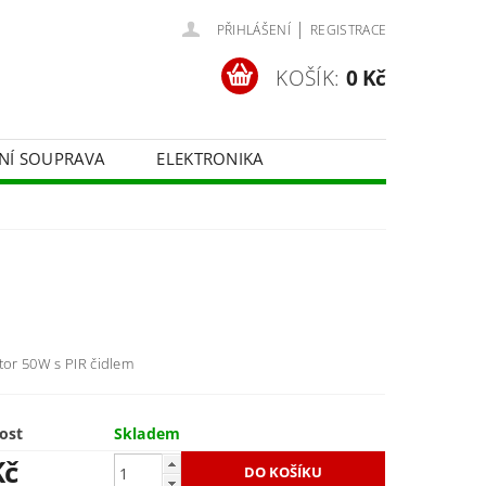
|
PŘIHLÁŠENÍ
REGISTRACE
KOŠÍK:
0 Kč
ČNÍ SOUPRAVA
ELEKTRONIKA
FOTOTECHNIKA
tor 50W s PIR čidlem
ost
Skladem
Kč