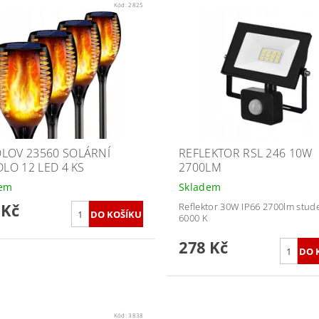
Kód:
2825
LOV 23560 SOLÁRNÍ
REFLEKTOR RSL 246 10W
DLO 12 LED 4 KS
2700LM
dem
Skladem
 Kč
Reflektor 30W IP66 2700lm stude
6000 K
278 Kč
Kód:
3838