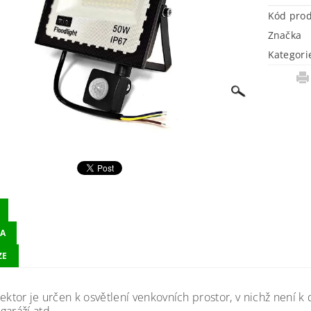
Kód pro
Značka
Kategori
A
ZE
ektor je určen k osvětlení venkovních prostor, v nichž není k 