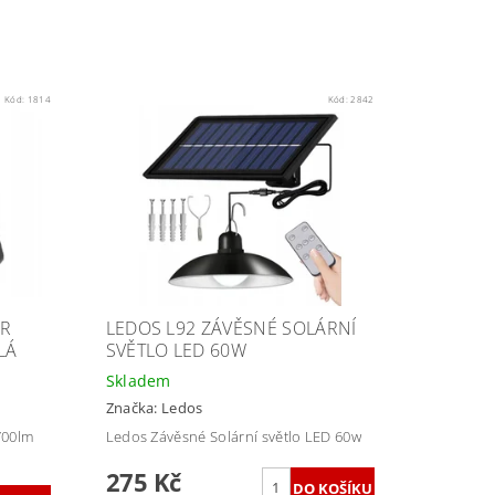
Kód:
1814
Kód:
2842
OR
LEDOS L92 ZÁVĚSNÉ SOLÁRNÍ
LÁ
SVĚTLO LED 60W
Skladem
Značka:
Ledos
700lm
Ledos Závěsné Solární světlo LED 60w
275 Kč