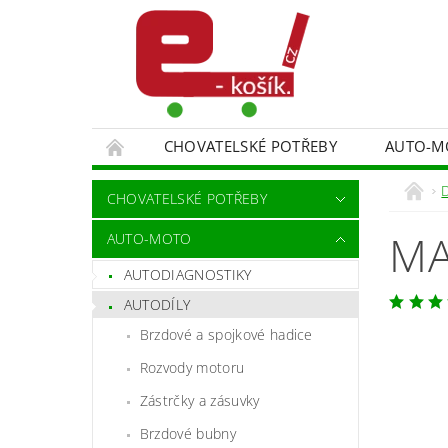
CHOVATELSKÉ POTŘEBY
AUTO-M
MALÍŘSKÉ NÁŘADÍ DOPLŇKY
MONITORO
CHOVATELSKÉ POTŘEBY
SPORT A TURISTIKA
DĚTSKÉ ZBOŽÍ
MA
AUTO-MOTO
AUTODIAGNOSTIKY
AUTODÍLY
Brzdové a spojkové hadice
Rozvody motoru
Zástrčky a zásuvky
Brzdové bubny