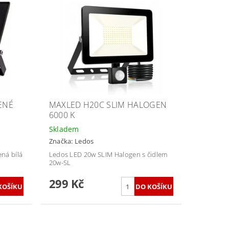
ENÉ
MAXLED H20C SLIM HALOGEN
6000 K
Skladem
Značka:
Ledos
ná bílá
Ledos LED 20w SLIM Halogen s čidlem
20w-SL
299 Kč