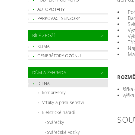
domků, 
AUTOPOTAHY
Pohy
Barva
PARKOVACÍ SENZORY
Svít
Vyza
BÍLÉ ZBOŽÍ
Výko
Tříd
KLIMA
Napě
Mater
GENERÁTORY OZÓNU
DŮM A ZAHRADA
ROZMĚ
DÍLNA
šířka
kompresory
výška
Vrtáky a příslušenství
Elektrické nářadí
SOU
Svářečky
Svářečské vozíky