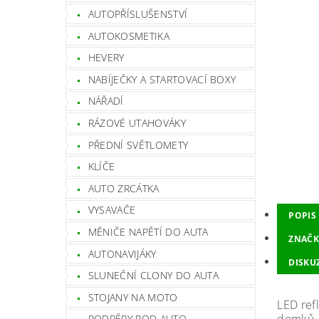
AUTOPŘÍSLUŠENSTVÍ
AUTOKOSMETIKA
HEVERY
NABÍJEČKY A STARTOVACÍ BOXY
NÁŘADÍ
RÁZOVÉ UTAHOVÁKY
PŘEDNÍ SVĚTLOMETY
KLÍČE
AUTO ZRCÁTKA
VYSAVAČE
POPIS
MĚNIČE NAPĚTÍ DO AUTA
ZNAČK
AUTONAVIJÁKY
DISKU
SLUNEČNÍ CLONY DO AUTA
STOJANY NA MOTO
LED refl
PODPĚRY POD AUTO