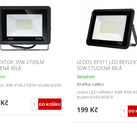
EKTOR 30W 2700LM
LEDOS RF011 LED REFLE
ENÁ BÍLÁ
50W STUDENÁ BÍLÁ
dem
Skladem
Značka:
Ledos
tor 30W IP66 2700lm studená bílá
Ledos LED reflektor 50W IP66 4
studená bílá 6000 K
 Kč
199 Kč