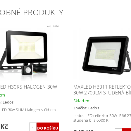
OBNÉ PRODUKTY
Kód:
1826
ED H30RS HALOGEN 30W
MAXLED H3011 REFLEKT
30W 2700LM STUDENÁ BÍ
dem
Skladem
a:
Ledos
Značka:
Ledos
LED 30w SLIM Halogen s čidlem
L
Ledos LED reflektor 30W IP66 2
studená bílá 6000 K
 Kč