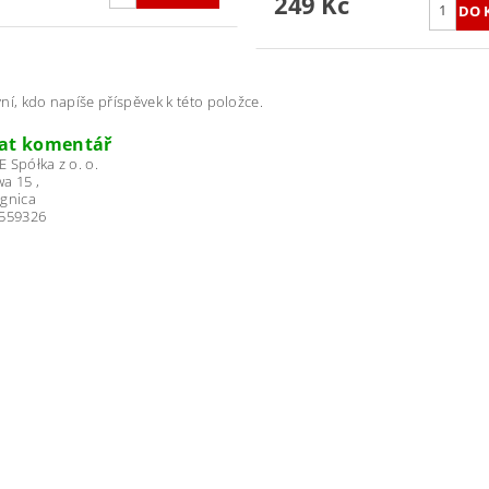
249 Kč
ní, kdo napíše příspěvek k této položce.
dat komentář
 Spółka z o. o.
a 15 ,
egnica
2559326