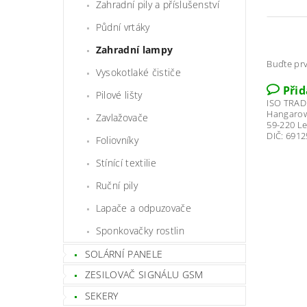
Zahradní pily a příslušenství
Půdní vrtáky
Zahradní lampy
Buďte prv
Vysokotlaké čističe
Při
Pilové lišty
ISO TRADE
Hangarow
Zavlažovače
59-220 L
DIČ: 691
Foliovníky
Stínící textilie
Ruční pily
Lapače a odpuzovače
Sponkovačky rostlin
SOLÁRNÍ PANELE
ZESILOVAČ SIGNÁLU GSM
SEKERY