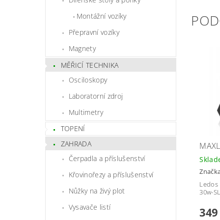
POD
Montážní vozíky
Přepravní vozíky
Magnety
MĚŘICÍ TECHNIKA
Osciloskopy
Laboratorní zdroj
Multimetry
TOPENÍ
ZAHRADA
MAXL
Čerpadla a příslušenství
Skla
Značk
Křovinořezy a příslušenství
Ledos 
Nůžky na živý plot
30w-S
Vysavače listí
349