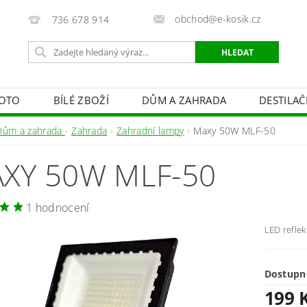
obchod@e-kosik.cz
736 678 914
OTO
BÍLÉ ZBOŽÍ
DŮM A ZAHRADA
DESTILA
VACÍ TECHNIKA A ALARMY
OSVĚTLENÍ
STUDIOVÁ 
Dům a zahrada
Zahrada
Zahradní lampy
Maxy 50W MLF-50
PÉČE O TĚLO
OBCHODNÍ PODMÍNKY
KONTAKTY
XY 50W MLF-50
1 hodnocení
LED reflek
Dostupn
199 