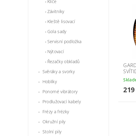
Klíče
Závitníky
Kleště lisovací
Gola sady
Servisní podložka
Nýtovací
Řezačky obkladů
GARD
SVÍTI
Svěráky a svorky
Skla
Hoblíky
219
Ponorné vibrátory
Prodlužovací kabely
Frézy a frézky
Okružní pily
Stolní pily