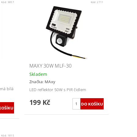
Kód:
3857
Kód:
2711
MAXY 30W MLF-30
Skladem
Značka:
MAxy
ná bílá
LED reflektor 50W s PIR čidlem
199 Kč
Kód:
1815