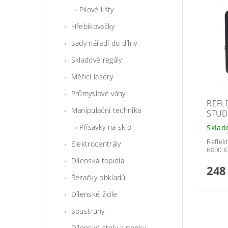
Pilové lišty
Hřebíkovačky
Sady nářadí do dílny
Skladové regály
Měřicí lasery
Průmyslové váhy
REFL
Manipulační technika
STUD
Přísavky na sklo
Skla
Reflek
Elektrocentrály
6000 K
Dílenská topidla
248
Řezačky obkladů
Dílenské židle
Soustruhy
Dílenské stoly a ponky