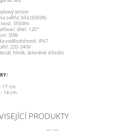
garáží atd.
bový senzor
 světla: bílá (6500K)
ivost: 3500lm
řovací úhel: 120°
n: 50W
a voděodolnosti: IP67
tí: 220-240V
iál: hliník, skleněné stínidlo
RY:
 - 17 cm
 - 14 cm
VISEJÍCÍ PRODUKTY
Kód:
1816