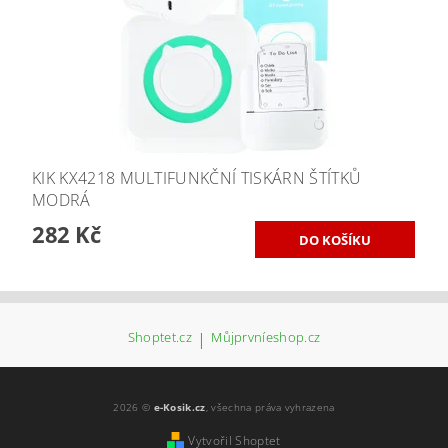
KIK KX4218 MULTIFUNKČNÍ TISKÁRN ŠTÍTKŮ
MODRÁ
282 Kč
Shoptet.cz
|
Můjprvníeshop.cz
2026 ©
e-Kosik.cz
, všechna práva vyhrazena
Vytvořil Shoptet