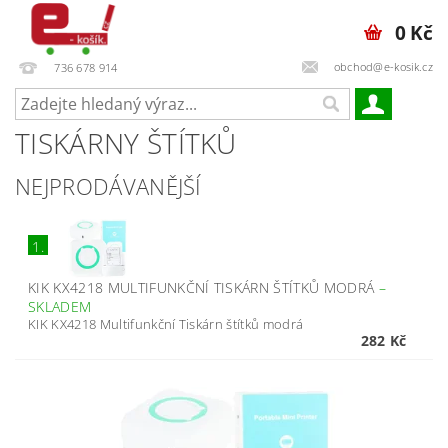
0 Kč
obchod@e-kosik.cz
736 678 914
TISKÁRNY ŠTÍTKŮ
NEJPRODÁVANĚJŠÍ
1.
KIK KX4218 MULTIFUNKČNÍ TISKÁRN ŠTÍTKŮ MODRÁ
–
SKLADEM
KIK KX4218 Multifunkční Tiskárn štítků modrá
282 Kč