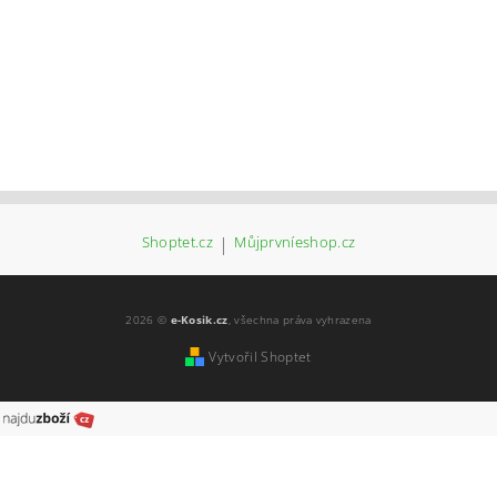
Shoptet.cz
|
Můjprvníeshop.cz
2026 ©
e-Kosik.cz
, všechna práva vyhrazena
Vytvořil Shoptet