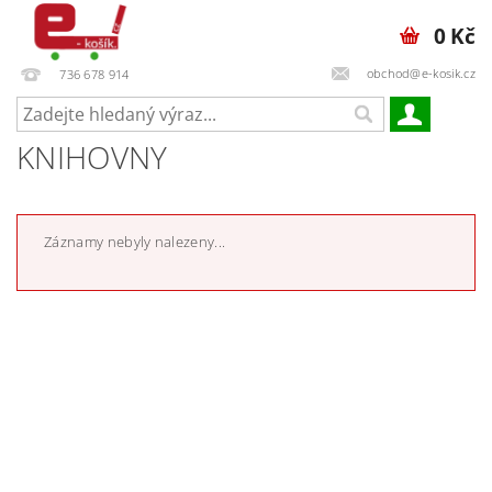
0 Kč
obchod@e-kosik.cz
736 678 914
KNIHOVNY
Záznamy nebyly nalezeny...