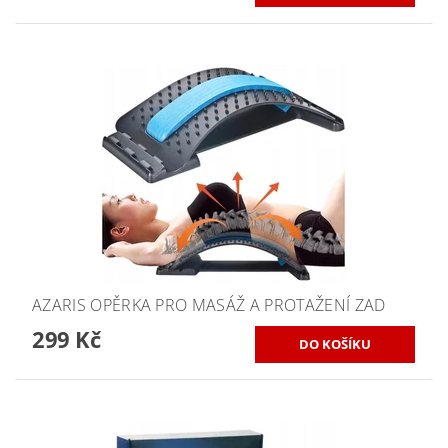
AZARIS OPĚRKA PRO MASÁŽ A PROTAŽENÍ ZAD
299 Kč