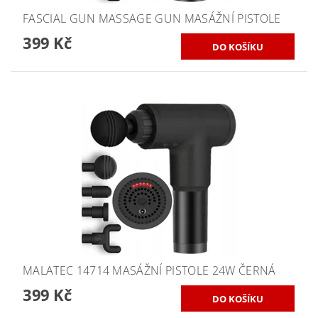
FASCIAL GUN MASSAGE GUN MASÁŽNÍ PISTOLE
399 Kč
MALATEC 14714 MASÁŽNÍ PISTOLE 24W ČERNÁ
399 Kč