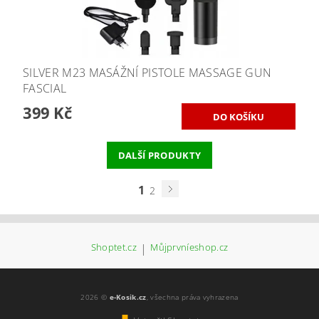
SILVER M23 MASÁŽNÍ PISTOLE MASSAGE GUN
FASCIAL
399 Kč
DALŠÍ PRODUKTY
1
2
Shoptet.cz
|
Můjprvníeshop.cz
2026 ©
e-Kosik.cz
, všechna práva vyhrazena