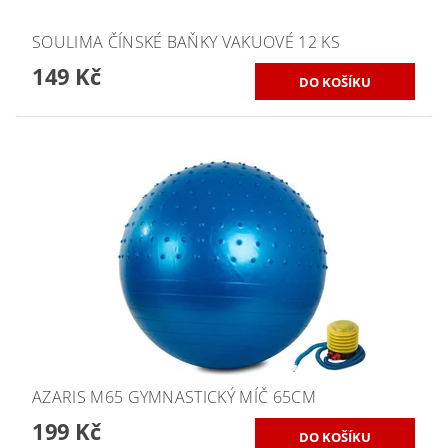
SOULIMA ČÍNSKÉ BAŇKY VAKUOVÉ 12 KS
149 Kč
AZARIS M65 GYMNASTICKÝ MÍČ 65CM
199 Kč