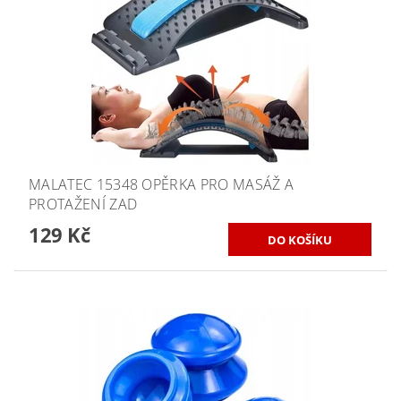
MALATEC 15348 OPĚRKA PRO MASÁŽ A
PROTAŽENÍ ZAD
129 Kč