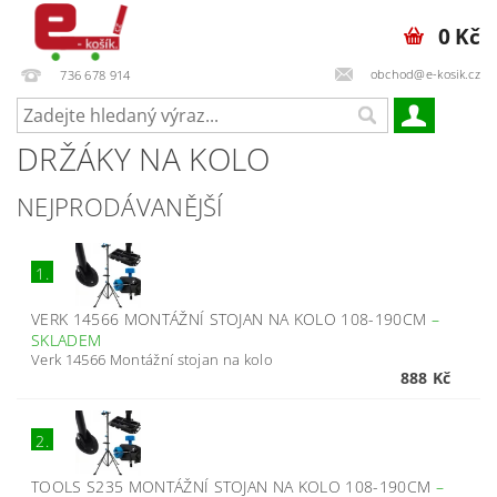
0 Kč
obchod@e-kosik.cz
736 678 914
DRŽÁKY NA KOLO
NEJPRODÁVANĚJŠÍ
1.
VERK 14566 MONTÁŽNÍ STOJAN NA KOLO 108-190CM
–
SKLADEM
Verk 14566 Montážní stojan na kolo
888 Kč
2.
TOOLS S235 MONTÁŽNÍ STOJAN NA KOLO 108-190CM
–