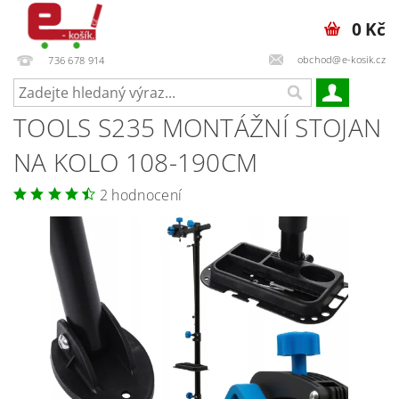
0 Kč
obchod@e-kosik.cz
736 678 914
TOOLS S235 MONTÁŽNÍ STOJAN
NA KOLO 108-190CM
2 hodnocení