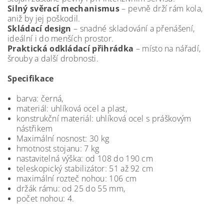
Silný svěrací mechanismus
– pevně drží rám kola,
aniž by jej poškodil.
Skládací design
– snadné skladování a přenášení,
ideální i do menších prostor.
Praktická odkládací přihrádka
– místo na nářadí,
šrouby a další drobnosti.
Specifikace
barva: černá,
materiál: uhlíková ocel a plast,
konstrukční materiál: uhlíková ocel s práškovým
nástřikem
Maximální nosnost: 30 kg
hmotnost stojanu: 7 kg
nastavitelná výška: od 108 do 190 cm
teleskopický stabilizátor: 51 až 92 cm
maximální rozteč nohou: 106 cm
držák rámu: od 25 do 55 mm,
počet nohou: 4.