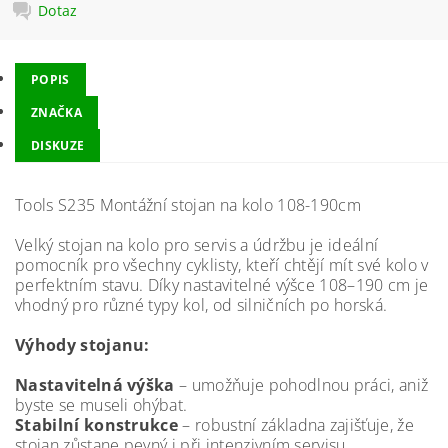
Dotaz
POPIS
ZNAČKA
DISKUZE
Tools S235 Montážní stojan na kolo 108-190cm
Velký stojan na kolo pro servis a údržbu je ideální
pomocník pro všechny cyklisty, kteří chtějí mít své kolo v
perfektním stavu. Díky nastavitelné výšce 108–190 cm je
vhodný pro různé typy kol, od silničních po horská.
Výhody stojanu:
Nastavitelná výška
– umožňuje pohodlnou práci, aniž
byste se museli ohýbat.
Stabilní konstrukce
– robustní základna zajišťuje, že
stojan zůstane pevný i při intenzivním servisu.