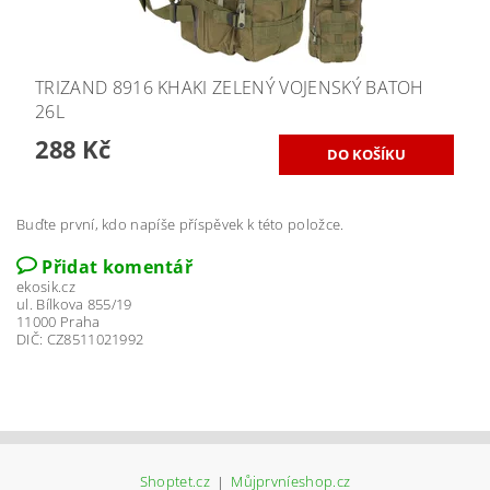
TRIZAND 8916 KHAKI ZELENÝ VOJENSKÝ BATOH
26L
288 Kč
Buďte první, kdo napíše příspěvek k této položce.
Přidat komentář
ekosik.cz
ul. Bílkova 855/19
11000 Praha
DIČ: CZ8511021992
Shoptet.cz
|
Můjprvníeshop.cz