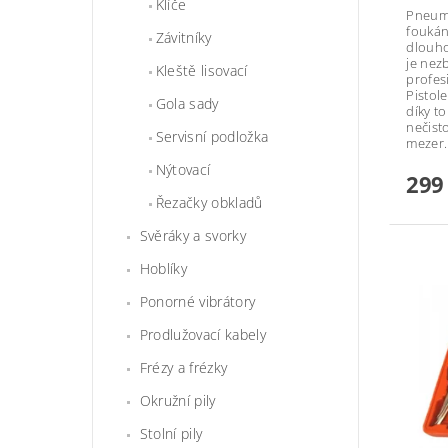
Klíče
Pneuma
foukán
Závitníky
dlouho
je nez
Kleště lisovací
profes
Pistol
Gola sady
díky t
nečist
Servisní podložka
mezer.
Nýtovací
299
Řezačky obkladů
Svěráky a svorky
Hoblíky
Ponorné vibrátory
Prodlužovací kabely
Frézy a frézky
Okružní pily
Stolní pily