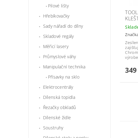
Pilové lišty
TOOL
Hřebíkovačky
KLEŠ
Sady nářadí do dílny
Skla
Značk
Skladové regály
Zesíle
Měřicí lasery
zajišť
Chromo
Průmyslové váhy
výrobe
Manipulační technika
349
Přísavky na sklo
Elektrocentrály
Dílenská topidla
Řezačky obkladů
Dílenské židle
Soustruhy
Dílenské stoly a ponky