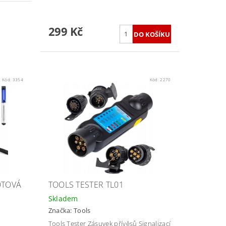
299 Kč
Kód:
3354
Kód:
2270
OTOVÁ
TOOLS TESTER TL01
Skladem
Značka:
Tools
Tools Tester Zásuvek přívěsů Signalizací