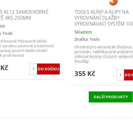
S KL12 SAMOSVORNÉ
TOOLS KLÍNY A KLIPY NA
TĚ 4KS 250MM
VYROVNÁNÍ DLAŽBY
VYROVNÁVACÍ SYSTÉM 10
dem
Skladem
a:
Tools
Značka:
Tools
né kované frézované čelisti
ují vysokou pevnost a odolnost.
Vhodné pro keramické dlaždice,
vaný povrch kleští chrání
porcelán, rektifikované podlaho
k proti korozi
stěnové krytiny různých velikostí
tloušťky.
 Kč
355 Kč
DALŠÍ PRODUKTY