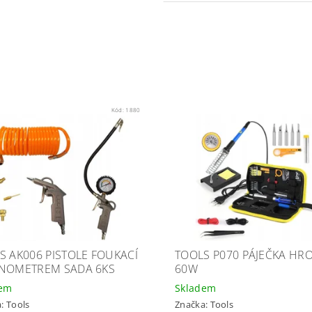
Kód:
1880
S AK006 PISTOLE FOUKACÍ
TOOLS P070 PÁJEČKA HR
NOMETREM SADA 6KS
60W
dem
Skladem
a:
Tools
Značka:
Tools