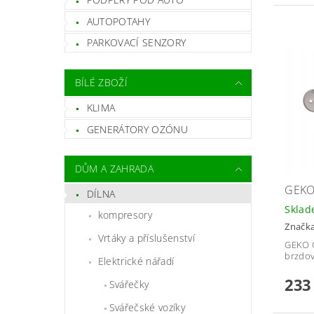
AUTOPOTAHY
PARKOVACÍ SENZORY
BÍLÉ ZBOŽÍ
KLIMA
GENERÁTORY OZÓNU
DŮM A ZAHRADA
GEKO
DÍLNA
Skla
kompresory
Značk
Vrtáky a příslušenství
GEKO 
brzdo
Elektrické nářadí
233
Svářečky
Svářečské vozíky