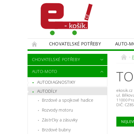
CHOVATELSKÉ POTŘEBY
AUTO-M
MALÍŘSKÉ NÁŘADÍ DOPLŇKY
MONITORO
CHOVATELSKÉ POTŘEBY
SPORT A TURISTIKA
DĚTSKÉ ZBOŽÍ
TO
AUTO-MOTO
AUTODIAGNOSTIKY
ekosik.cz
AUTODÍLY
ul. Bílko
11000 Pr
Brzdové a spojkové hadice
DIČ: CZ8
Rozvody motoru
Zástrčky a zásuvky
NEJLEV
Brzdové bubny