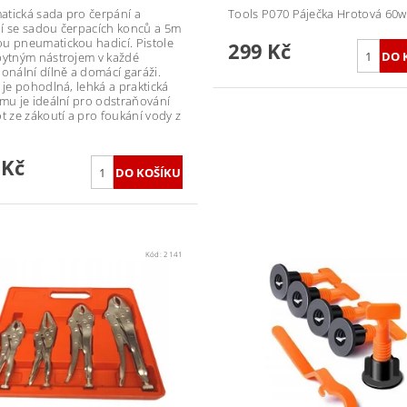
tická sada pro čerpání a
Tools P070 Páječka Hrotová 60w
í se sadou čerpacích konců a 5m
u pneumatickou hadicí. Pistole
299 Kč
bytným nástrojem v každé
ionální dílně a domácí garáži.
e je pohodlná, lehká a praktická
omu je ideální pro odstraňování
ot ze zákoutí a pro foukání vody z
 Kč
Kód:
2141