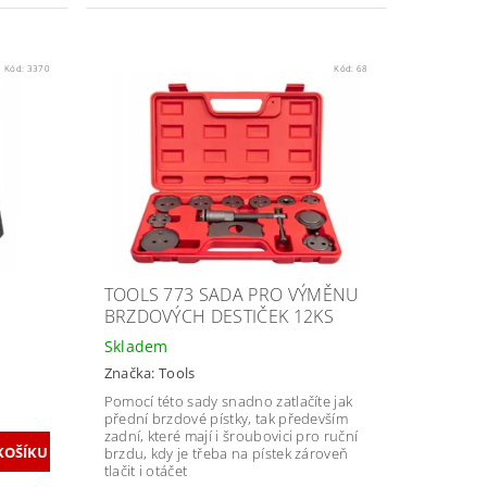
Kód:
3370
Kód:
68
TOOLS 773 SADA PRO VÝMĚNU
BRZDOVÝCH DESTIČEK 12KS
Skladem
Značka:
Tools
Pomocí této sady snadno zatlačíte jak
přední brzdové pístky, tak především
zadní, které mají i šroubovici pro ruční
brzdu, kdy je třeba na pístek zároveň
tlačit i otáčet