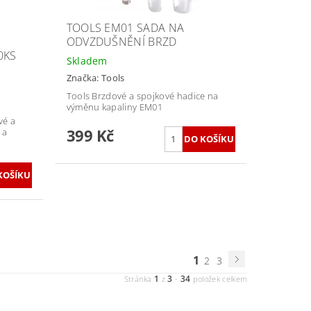
TOOLS EM01 SADA NA
ODVZDUŠNĚNÍ BRZD
0KS
Skladem
Značka:
Tools
Tools Brzdové a spojkové hadice na
výměnu kapaliny EM01
vé a
399 Kč
 a
1
2
3
1
3
34
Stránka
z
-
položek celkem