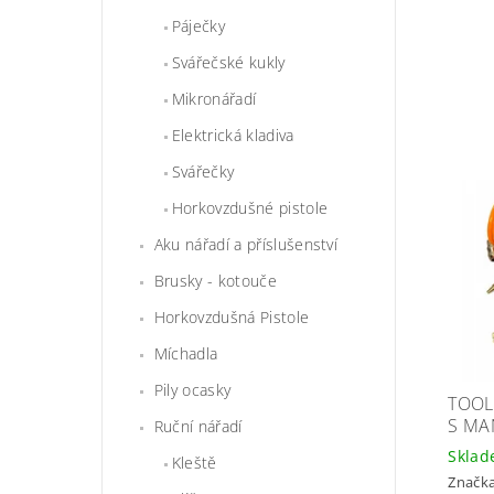
Páječky
Svářečské kukly
Mikronářadí
Elektrická kladiva
Svářečky
Horkovzdušné pistole
Aku nářadí a příslušenství
Brusky - kotouče
Horkovzdušná Pistole
Míchadla
Pily ocasky
TOOL
S MA
Ruční nářadí
Skla
Kleště
Značk