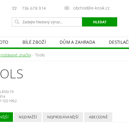
obchod@e-kosik.cz
736 678 914
OTO
BÍLÉ ZBOŽÍ
DŮM A ZAHRADA
DESTILA
VACÍ TECHNIKA A ALARMY
OSVĚTLENÍ
STUDIOVÁ 
Prodávané značky
Tools
PÉČE O TĚLO
OBCHODNÍ PODMÍNKY
KONTAKTY
OLS
va 855/19
aha
511021992
NĚJŠÍ
NEJDRAŽŠÍ
NEJPRODÁVANĚJŠÍ
ABECEDNĚ