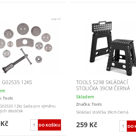
Kód:
91
 G02535 12KS
TOOLS S298 SKLÁDACÍ
STOLIČKA 39CM ČERNÁ
dem
Skladem
a:
Tools
Značka:
Tools
G02535 12ks Sada pro výměnu
vých destiček
Skládací stolička 39cm černá
 Kč
259 Kč