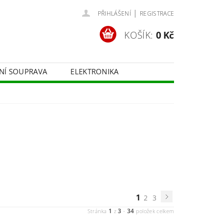
|
PŘIHLÁŠENÍ
REGISTRACE
KOŠÍK:
0 Kč
ČNÍ SOUPRAVA
ELEKTRONIKA
FOTOTECHNIKA
1
2
3
1
3
34
Stránka
z
-
položek celkem