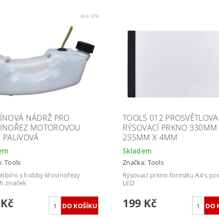
Kód:
374
ÍNOVÁ NÁDRŽ PRO
TOOLS 012 PROSVĚTLOVA
INOŘEZ MOTOROVOU
RÝSOVACÍ PRKNO 330MM
 PALIVOVÁ
235MM X 4MM
dem
Skladem
a:
Tools
Značka:
Tools
ibilní s hobby křovinořezy
Rýsovací prkno formátu A4 s po
h značek
LED
 Kč
199 Kč