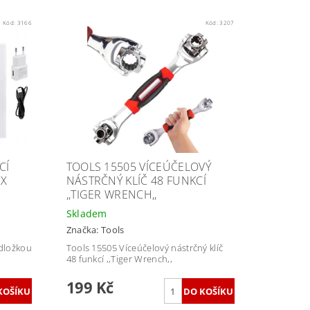
Kód:
3166
Kód:
3207
CÍ
TOOLS 15505 VÍCEÚČELOVÝ
 X
NÁSTRČNÝ KLÍČ 48 FUNKCÍ
,,TIGER WRENCH,,
Skladem
Značka:
Tools
dložkou
Tools 15505 Víceúčelový nástrčný klíč
48 funkcí ,,Tiger Wrench,,
199 Kč