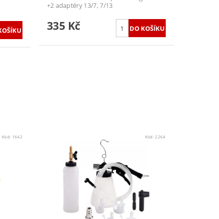
+2 adaptéry 13/7, 7/13
335 Kč
Kód:
1642
Kód:
2264