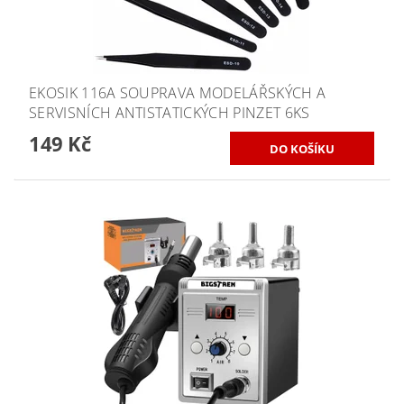
EKOSIK 116A SOUPRAVA MODELÁŘSKÝCH A
SERVISNÍCH ANTISTATICKÝCH PINZET 6KS
149 Kč