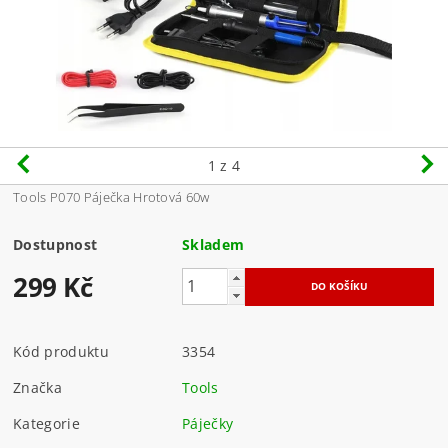
1
z 4
Tools P070 Páječka Hrotová 60w
Dostupnost
Skladem
299 Kč
Kód produktu
3354
Značka
Tools
Kategorie
Páječky