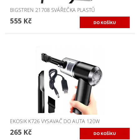
BIGSTREN 21708 SVÁŘEČKA PLASTŮ
555 Kč
EKOSIK K726 VYSAVAČ DO AUTA 120W
265 Kč