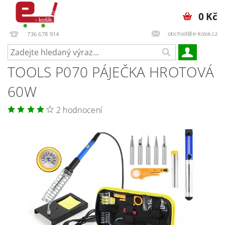
0 Kč
obchod@e-kosik.cz
736 678 914
TOOLS P070 PÁJEČKA HROTOVÁ
60W
2 hodnocení