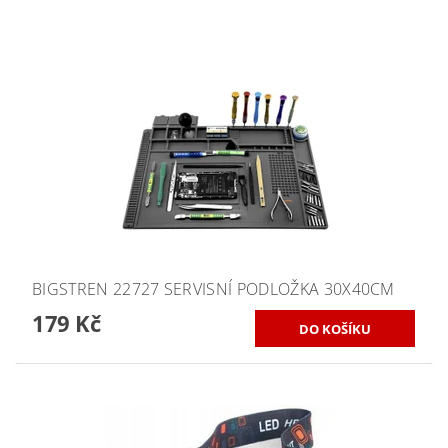
BIGSTREN 22727 SERVISNÍ PODLOŽKA 30X40CM
179 Kč