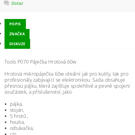
Dotaz
POPIS
ZNAČKA
DISKUZE
Tools P070 Páječka Hrotová 60w
Hrotová mikropáječka 60w ideální jak pro kutily, tak pro
profesionály zabývající se elektronikou. Sada obsahuje
přesnou pájku, která zajišťuje spolehlivé a pevné spojení
součástek, a příslušenství, jako
pájka,
stoján,
5 hrotů ,
houba,
odsávačka,
cín,