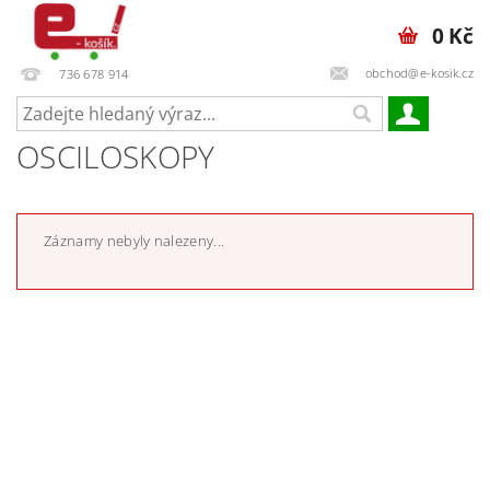
0 Kč
obchod@e-kosik.cz
736 678 914
OSCILOSKOPY
Záznamy nebyly nalezeny...