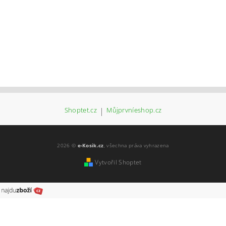
Shoptet.cz
|
Můjprvníeshop.cz
2026 ©
e-Kosik.cz
, všechna práva vyhrazena
Vytvořil Shoptet