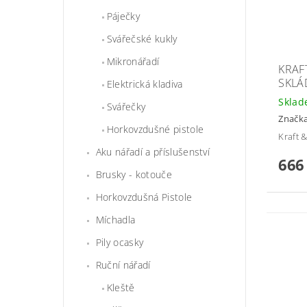
Páječky
Svářečské kukly
Mikronářadí
KRAF
SKLÁ
Elektrická kladiva
Skla
Svářečky
Značk
Horkovzdušné pistole
Kraft 
Aku nářadí a příslušenství
666
Brusky - kotouče
Horkovzdušná Pistole
Míchadla
Pily ocasky
Ruční nářadí
Kleště