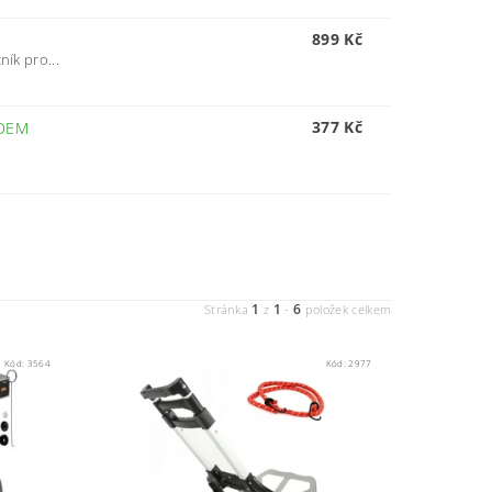
899 Kč
ník pro...
377 Kč
DEM
1
1
6
Stránka
z
-
položek celkem
Kód:
3564
Kód:
2977