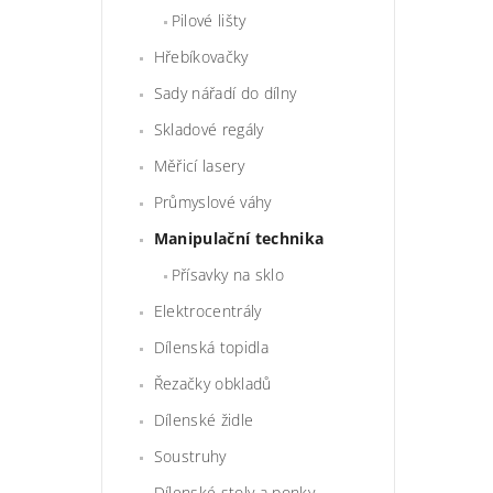
Pilové lišty
Hřebíkovačky
Sady nářadí do dílny
Skladové regály
Měřicí lasery
Průmyslové váhy
Manipulační technika
Přísavky na sklo
Elektrocentrály
Dílenská topidla
Řezačky obkladů
Dílenské židle
Soustruhy
Dílenské stoly a ponky