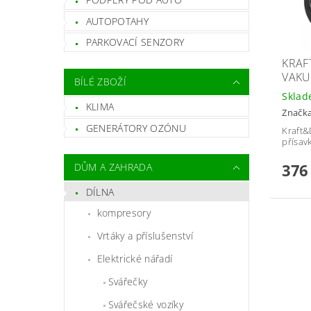
AUTOPOTAHY
PARKOVACÍ SENZORY
KRAF
VAKU
BÍLÉ ZBOŽÍ
Skla
KLIMA
Značk
GENERÁTORY OZÓNU
Kraft
přísav
376
DŮM A ZAHRADA
DÍLNA
kompresory
Vrtáky a příslušenství
Elektrické nářadí
Svářečky
Svářečské vozíky