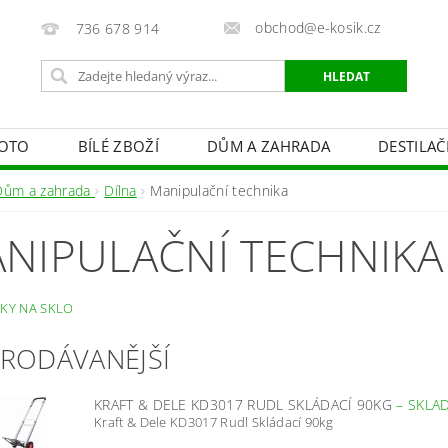
obchod@e-kosik.cz
736 678 914
OTO
BÍLÉ ZBOŽÍ
DŮM A ZAHRADA
DESTILA
VACÍ TECHNIKA A ALARMY
OSVĚTLENÍ
STUDIOVÁ 
Dům a zahrada
Dílna
Manipulační technika
PÉČE O TĚLO
OBCHODNÍ PODMÍNKY
KONTAKTY
NIPULAČNÍ TECHNIKA
VKY NA SKLO
PRODÁVANĚJŠÍ
KRAFT & DELE KD3017 RUDL SKLÁDACÍ 90KG
–
SKLA
Kraft & Dele KD3017 Rudl Skládací 90kg