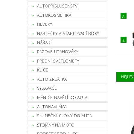
AUTOPŘÍSLUŠENSTVÍ
AUTOKOSMETIKA
2.
HEVERY
NABÍJEČKY A STARTOVACÍ BOXY
3.
NÁŘADÍ
RÁZOVÉ UTAHOVÁKY
PŘEDNÍ SVĚTLOMETY
KLÍČE
NEJLEV
AUTO ZRCÁTKA
VYSAVAČE
MĚNIČE NAPĚTÍ DO AUTA
AUTONAVIJÁKY
SLUNEČNÍ CLONY DO AUTA
STOJANY NA MOTO
PODPĚRY POD AUTO