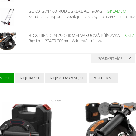
GEKO G71103 RUDL SKLÁDACÍ 90KG
–
SKLADEM
Skládací transportní vozík je praktický a univerzální pomoc
BIGSTREN 22479 200MM VAKUOVÁ PŘÍSAVKA
–
SKLA
Bigstren 22479 200mm Vakuová přísavka
ZOBRAZIT VÍCE
NĚJŠÍ
NEJDRAŽŠÍ
NEJPRODÁVANĚJŠÍ
ABECEDNĚ
Kód:
3330