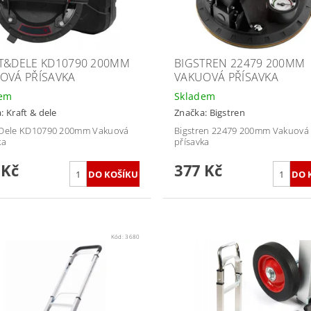
T&DELE KD10790 200MM
BIGSTREN 22479 200MM
OVÁ PŘÍSAVKA
VAKUOVÁ PŘÍSAVKA
dem
Skladem
a:
Kraft & dele
Značka:
Bigstren
&Dele KD10790 200mm Vakuová
Bigstren 22479 200mm Vakuová
ka
přísavka
 Kč
377 Kč
Kód:
3680