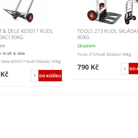
T & DELE KD3017 RUDL
TOOLS 273 RUDL SKLÁDA
DACÍ 90KG
90KG
dem
Skladem
a:
Kraft & dele
Tools 273 Rudl Skládací 90kg
& Dele KD3017 Rudl Skládací 90kg
790 Kč
 Kč