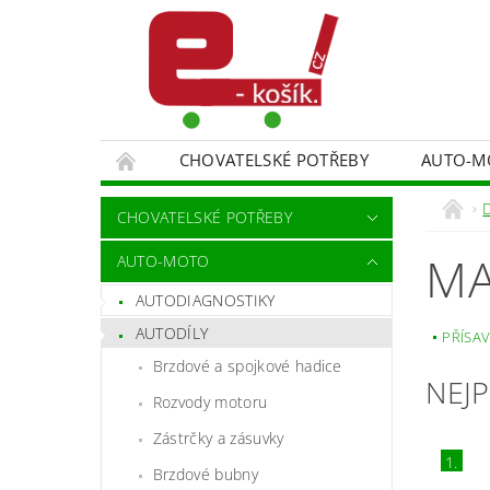
CHOVATELSKÉ POTŘEBY
AUTO-M
MALÍŘSKÉ NÁŘADÍ DOPLŇKY
MONITORO
CHOVATELSKÉ POTŘEBY
SPORT A TURISTIKA
DĚTSKÉ ZBOŽÍ
MA
AUTO-MOTO
AUTODIAGNOSTIKY
AUTODÍLY
PŘÍSA
Brzdové a spojkové hadice
NEJ
Rozvody motoru
Zástrčky a zásuvky
1.
Brzdové bubny