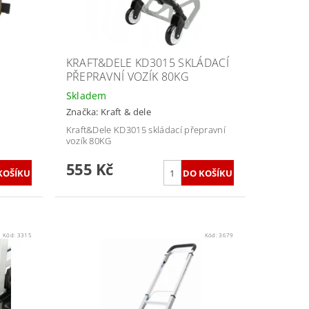
KRAFT&DELE KD3015 SKLÁDACÍ
PŘEPRAVNÍ VOZÍK 80KG
Skladem
Značka:
Kraft & dele
Kraft&Dele KD3015 skládací přepravní
vozík 80KG
555 Kč
Kód:
3315
Kód:
3679