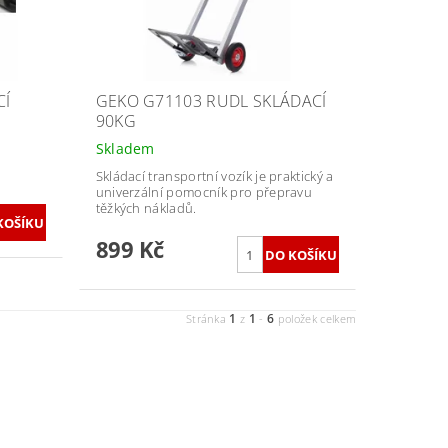
CÍ
GEKO G71103 RUDL SKLÁDACÍ
90KG
Skladem
Skládací transportní vozík je praktický a
univerzální pomocník pro přepravu
těžkých nákladů.
899 Kč
1
1
6
Stránka
z
-
položek celkem