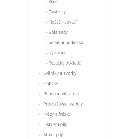
Klíče
Závitníky
Kleště lisovací
Gola sady
Servisní podložka
Nýtovací
Řezačky obkladů
Svěráky a svorky
Hoblíky
Ponorné vibrátory
Prodlužovací kabely
Frézy a frézky
Okružní pily
Stolní pily