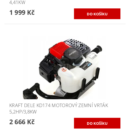
4,41KW
1 999 Kč
KRAFT DELE KD174 MOTOROVÝ ZEMNÍ VRTÁK
5,2HP/3,8KW
2 666 Kč