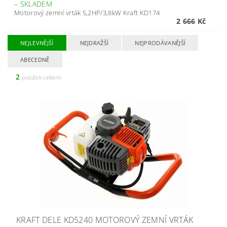
–
SKLADEM
Motorový zemní vrták 5,2HP/3,8kW Kraft KD174
2 666 Kč
NEJLEVNĚJŠÍ
NEJDRAŽŠÍ
NEJPRODÁVANĚJŠÍ
ABECEDNĚ
2
položek celkem
KRAFT DELE KD5240 MOTOROVÝ ZEMNÍ VRTÁK