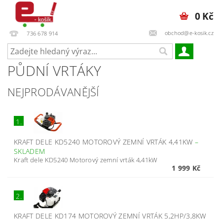
0 Kč
obchod@e-kosik.cz
736 678 914
PŮDNÍ VRTÁKY
NEJPRODÁVANĚJŠÍ
1.
KRAFT DELE KD5240 MOTOROVÝ ZEMNÍ VRTÁK 4,41KW
–
SKLADEM
Kraft dele KD5240 Motorový zemní vrták 4,41kW
1 999 Kč
2.
KRAFT DELE KD174 MOTOROVÝ ZEMNÍ VRTÁK 5,2HP/3,8KW