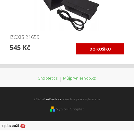
IZOXIS 21659
545 Kč
Shoptet.cz
|
Můjprvníeshop.cz
2026 ©
e-Kosik.cz
, všechna práva vyhrazena
Vytvořil Shoptet