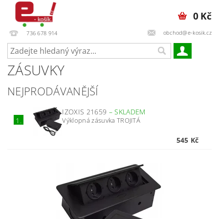
0 Kč
obchod@e-kosik.cz
736 678 914
ZÁSUVKY
NEJPRODÁVANĚJŠÍ
IZOXIS 21659
–
SKLADEM
Výklopná zásuvka TROJITÁ
1.
545 Kč