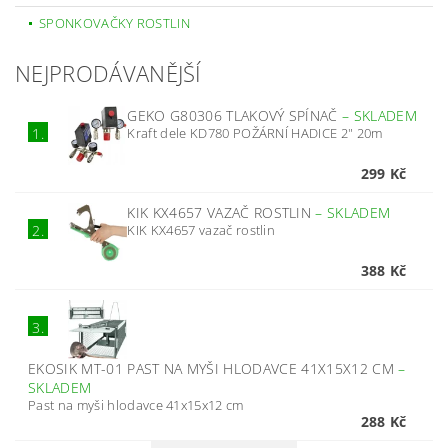
SPONKOVAČKY ROSTLIN
NEJPRODÁVANĚJŠÍ
GEKO G80306 TLAKOVÝ SPÍNAČ
–
SKLADEM
Kraft dele KD780 POŽÁRNÍ HADICE 2" 20m
1.
299 Kč
KIK KX4657 VAZAČ ROSTLIN
–
SKLADEM
KIK KX4657 vazač rostlin
2.
388 Kč
3.
EKOSIK MT-01 PAST NA MYŠI HLODAVCE 41X15X12 CM
–
SKLADEM
Past na myši hlodavce 41x15x12 cm
288 Kč