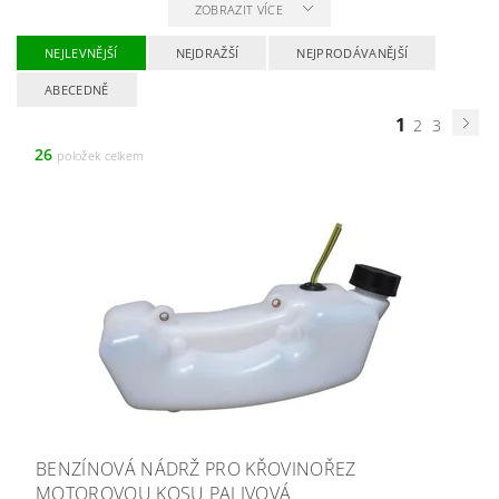
ZOBRAZIT VÍCE
NEJLEVNĚJŠÍ
NEJDRAŽŠÍ
NEJPRODÁVANĚJŠÍ
ABECEDNĚ
1
2
3
26
položek celkem
BENZÍNOVÁ NÁDRŽ PRO KŘOVINOŘEZ
MOTOROVOU KOSU PALIVOVÁ