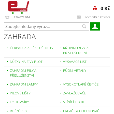
0 Kč
obchod@e-kosik.cz
736 678 914
ZAHRADA
ČERPADLA A PŘÍSLUŠENSTVÍ
KŘOVINOŘEZY A
PŘÍSLUŠENSTVÍ
NŮŽKY NA ŽIVÝ PLOT
VYSAVAČE LISTÍ
ZAHRADNÍ PILY A
PŮDNÍ VRTÁKY
PŘÍSLUŠENSTVÍ
ZAHRADNÍ LAMPY
VYSOKOTLAKÉ ČISTIČE
PILOVÉ LIŠTY
ZAVLAŽOVAČE
FOLIOVNÍKY
STÍNÍCÍ TEXTILIE
RUČNÍ PILY
LAPAČE A ODPUZOVAČE