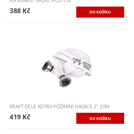
KIK KX4657 VAZAČ ROSTLIN
388 Kč
KRAFT DELE KD780 POŽÁRNÍ HADICE 2" 20M
419 Kč