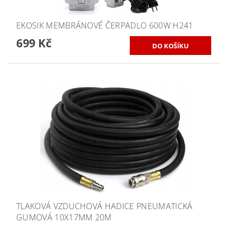
EKOSIK MEMBRÁNOVÉ ČERPADLO 600W H241
699 Kč
TLAKOVÁ VZDUCHOVÁ HADICE PNEUMATICKÁ
GUMOVÁ 10X17MM 20M