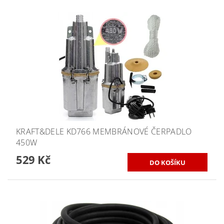
KRAFT&DELE KD766 MEMBRÁNOVÉ ČERPADLO
450W
529 Kč