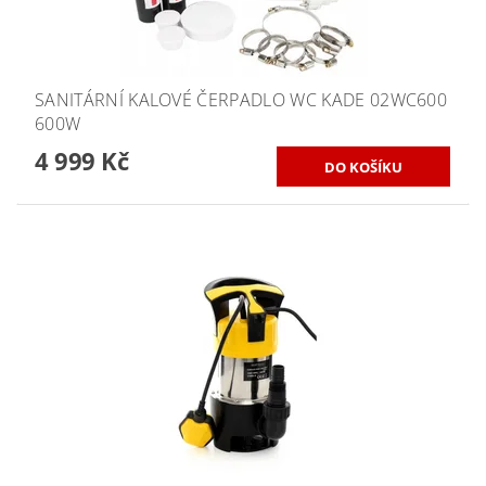
SANITÁRNÍ KALOVÉ ČERPADLO WC KADE 02WC600
600W
4 999 Kč