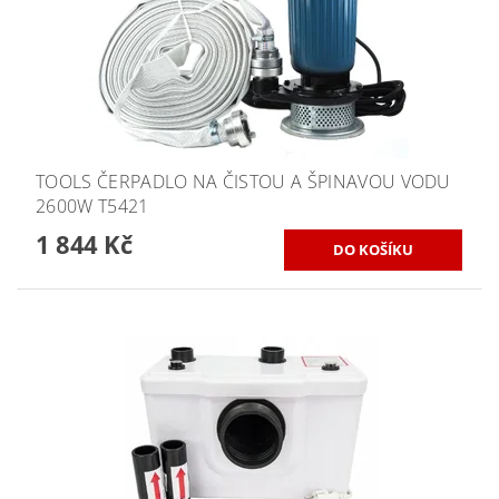
TOOLS ČERPADLO NA ČISTOU A ŠPINAVOU VODU
2600W T5421
1 844 Kč