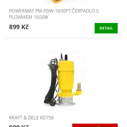
POWERMAT PM-PDW-1600PT ČERPADLO S
PLOVÁKEM 1600W
899 Kč
DETAIL
KRAFT & DELE KD758