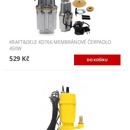
KRAFT&DELE KD766 MEMBRÁNOVÉ ČERPADLO
450W
529 Kč