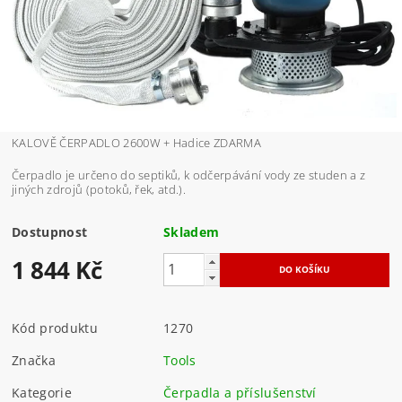
KALOVĚ ČERPADLO 2600W + Hadice ZDARMA
Čerpadlo je určeno do septiků, k odčerpávání vody ze studen a z
jiných zdrojů (potoků, řek, atd.).
Dostupnost
Skladem
1 844 Kč
Kód produktu
1270
Značka
Tools
Kategorie
Čerpadla a příslušenství