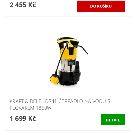
2 455 Kč
KRAFT & DELE KD741 ČERPADLO NA VODU S
PLOVÁKEM 1850W
1 699 Kč
DETAIL