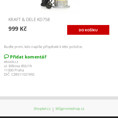
KRAFT & DELE KD758
999 Kč
Buďte první, kdo napíše příspěvek k této položce.
Přidat komentář
ekosik.cz
ul. Bílkova 855/19
11000 Praha
DIČ: CZ8511021992
Shoptet.cz
|
Můjprvníeshop.cz