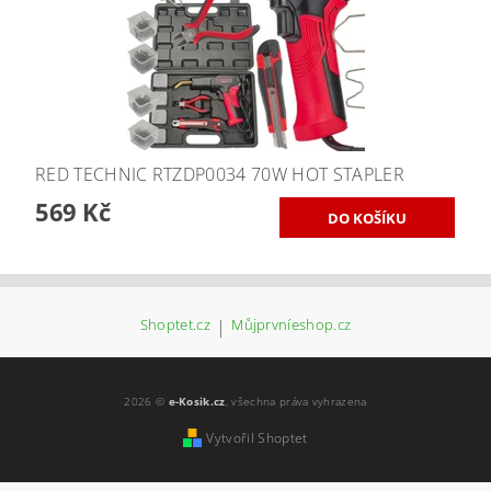
RED TECHNIC RTZDP0034 70W HOT STAPLER
569 Kč
Shoptet.cz
|
Můjprvníeshop.cz
2026 ©
e-Kosik.cz
, všechna práva vyhrazena
Vytvořil Shoptet