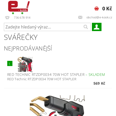
0 Kč
obchod@e-kosik.cz
736 678 914
SVÁŘEČKY
NEJPRODÁVANĚJŠÍ
1.
RED TECHNIC RTZDP0034 70W HOT STAPLER
–
SKLADEM
RED Technic RTZDP0034 70W HOT STAPLER
569 Kč