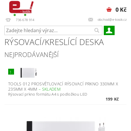
0 Kč
obchod@e-kosik.cz
736 678 914
RÝSOVACÍ/KRESLÍCÍ DESKA
NEJPRODÁVANĚJŠÍ
1.
TOOLS 012 PROSVĚTLOVACÍ RÝSOVACÍ PRKNO 330MM X
235MM X 4MM
–
SKLADEM
Rýsovací prkno formátu A4 s podložkou LED
199 Kč