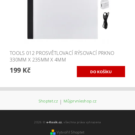
TOOLS 012 PROSVĚTLOVACÍ RÝSOVACÍ PRKNO
330MM X 235MM X 4MM
199 Kč
Shoptet.cz
|
Můjprvníeshop.cz
2026 ©
e-Kosik.cz
, všechna práva vyhrazena
Vytvořil Shoptet