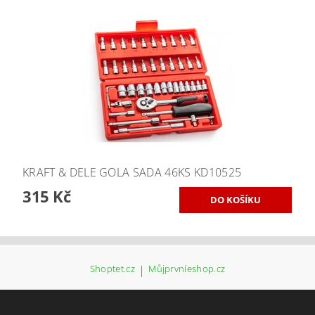
KRAFT & DELE GOLA SADA 46KS KD10525
315 Kč
Shoptet.cz
|
Můjprvníeshop.cz