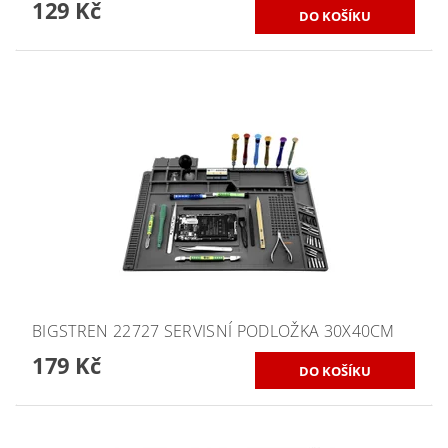
129 Kč
BIGSTREN 22727 SERVISNÍ PODLOŽKA 30X40CM
179 Kč