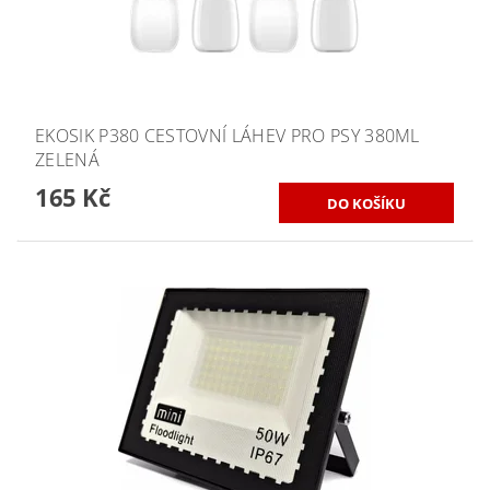
EKOSIK P380 CESTOVNÍ LÁHEV PRO PSY 380ML
ZELENÁ
165 Kč