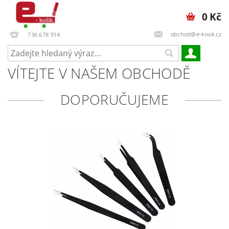
0 Kč
obchod@e-kosik.cz
736 678 914
VÍTEJTE V NAŠEM OBCHODĚ
DOPORUČUJEME