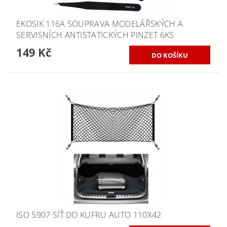
EKOSIK 116A SOUPRAVA MODELÁŘSKÝCH A
SERVISNÍCH ANTISTATICKÝCH PINZET 6KS
149 Kč
ISO 5907 SÍŤ DO KUFRU AUTO 110X42